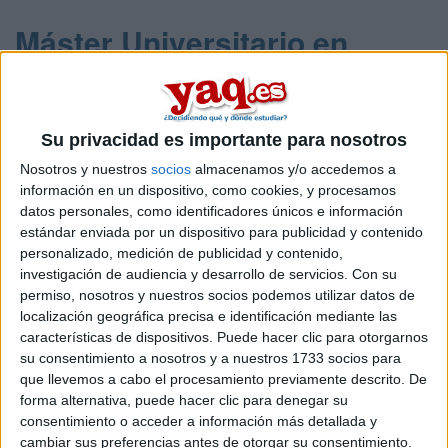
Máster Universitario en
Innovación en Turismo
Impartido en:
Online
Su privacidad es importante para nosotros
Adelántate a las tendencias del sector usando tecnologías
Nosotros y nuestros
socios
almacenamos y/o accedemos a
adaptadas a la innovación turística Con el Máster Universitario de
Innovación en Turismo de UNIR adquirirás las habilidades para
información en un dispositivo, como cookies, y procesamos
crear productos y proyectos turísticos únicos que generen un
datos personales, como identificadores únicos e información
impacto positivo.
estándar enviada por un dispositivo para publicidad y contenido
personalizado, medición de publicidad y contenido,
Peso:
investigación de audiencia y desarrollo de servicios.
Con su
3
permiso, nosotros y nuestros socios podemos utilizar datos de
Duración:
localización geográfica precisa e identificación mediante las
1.0 años
características de dispositivos. Puede hacer clic para otorgarnos
Créditos ECTS:
su consentimiento a nosotros y a nuestros 1733 socios para
60
que llevemos a cabo el procesamiento previamente descrito. De
Web:
Máster Universitario en Innovación en Turismo
Código Externo:
forma alternativa, puede hacer clic para denegar su
778261
consentimiento o acceder a información más detallada y
cambiar sus preferencias antes de otorgar su consentimiento.
leer más