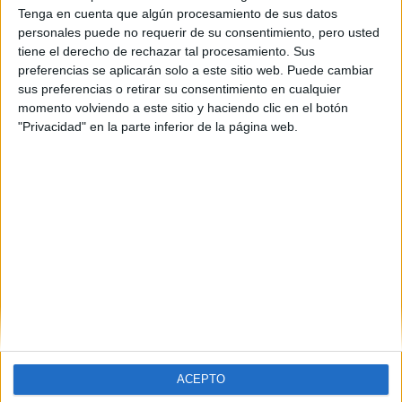
Tenga en cuenta que algún procesamiento de sus datos
personales puede no requerir de su consentimiento, pero usted
Máster Universitario en
tiene el derecho de rechazar tal procesamiento. Sus
Gestión de Destinos
preferencias se aplicarán solo a este sitio web. Puede cambiar
sus preferencias o retirar su consentimiento en cualquier
Turísticos
momento volviendo a este sitio y haciendo clic en el botón
"Privacidad" en la parte inferior de la página web.
Impartido en:
Facultad de Turismo y Geografía
Peso:
3
Duración:
1.0 años
Créditos ECTS:
60
Coste primer año:
1806 €
(current)
1
2
3
4
5
...
siguiente
last
ACEPTO