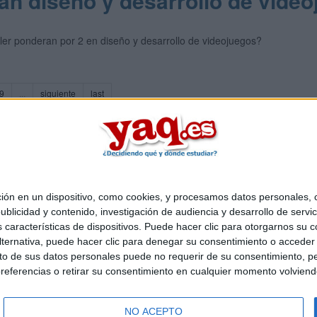
n diseño y desarrollo de vide
ler ponderan por 2 en diseño y desarrollo de videojuegos?
9
...
siguiente
last
 en un dispositivo, como cookies, y procesamos datos personales, co
Quiénes somos
|
Contactar
|
Anúnciate
blicidad y contenido, investigación de audiencia y desarrollo de servic
o legal
|
Politica de privacidad
|
Condiciones generales
|
Política de co
as características de dispositivos. Puede hacer clic para otorgarnos su
s Mediterráneo S.L.
- Diego de León 47 - 28006 Madrid [ESPAÑA] - T
ternativa, puede hacer clic para denegar su consentimiento o acceder
 de sus datos personales puede no requerir de su consentimiento, per
referencias o retirar su consentimiento en cualquier momento volviendo 
NO ACEPTO