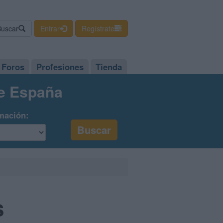
Buscar
Entrar
Regístrate
Foros
Profesiones
Tienda
de España
mación:
s