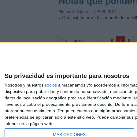
Notas que pondera
Alejandro Coca ... 22/06/2017
¿ Qué asignaturas de segundo de bachil
(current)
first
anterior
...
5
6
7
8
Su privacidad es importante para nosotros
Nosotros y nuestros
socios
almacenamos y/o accedemos a información
dispositivo para publicidad y contenido personalizado, medición de pu
Avis
datos de localización geográfica precisa e identificación mediante l
© 2003-2026
Compá
llevemos a cabo el procesamiento previamente descrito. De forma al
otorgar su consentimiento.
Tenga en cuenta que algún procesamiento
preferencias se aplicarán solo a este sitio web. Puede cambiar sus p
inferior de la página web.
MÁS OPCIONES