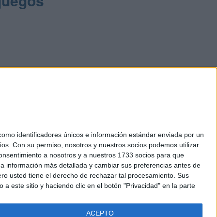
ojuegos
mo identificadores únicos e información estándar enviada por un
ios.
Con su permiso, nosotros y nuestros socios podemos utilizar
okies
 consentimiento a nosotros y a nuestros 1733 socios para que
el. +34 91 593 2767
 a información más detallada y cambiar sus preferencias antes de
o usted tiene el derecho de rechazar tal procesamiento. Sus
a este sitio y haciendo clic en el botón "Privacidad" en la parte
ACEPTO