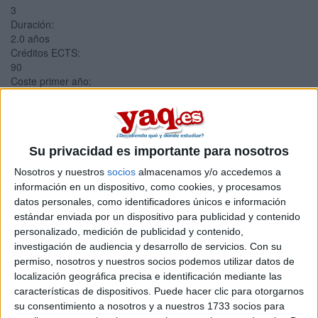
3
Duración:
2.0 años
Créditos ECTS:
90
Coste primer año:
591 €
Máster Universitario en
Protección, Investigación y
Su privacidad es importante para nosotros
Preservación del Patrimonio
Nosotros y nuestros
socios
almacenamos y/o accedemos a
información en un dispositivo, como cookies, y procesamos
Cultural
datos personales, como identificadores únicos e información
estándar enviada por un dispositivo para publicidad y contenido
Impartido en:
personalizado, medición de publicidad y contenido,
Facultad de Ciencias Sociales y Jurídicas
investigación de audiencia y desarrollo de servicios.
Con su
Peso:
permiso, nosotros y nuestros socios podemos utilizar datos de
3
localización geográfica precisa e identificación mediante las
Duración:
características de dispositivos. Puede hacer clic para otorgarnos
1.0 años
su consentimiento a nosotros y a nuestros 1733 socios para
Créditos ECTS: