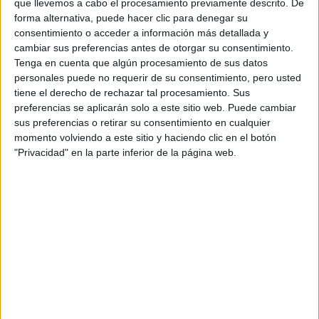
que llevemos a cabo el procesamiento previamente descrito. De
60
forma alternativa, puede hacer clic para denegar su
Coste primer año:
3690 €
consentimiento o acceder a información más detallada y
cambiar sus preferencias antes de otorgar su consentimiento.
Máster Universitario en
Tenga en cuenta que algún procesamiento de sus datos
personales puede no requerir de su consentimiento, pero usted
Gestión del Patrimonio
tiene el derecho de rechazar tal procesamiento. Sus
Cultural y Natural
preferencias se aplicarán solo a este sitio web. Puede cambiar
sus preferencias o retirar su consentimiento en cualquier
momento volviendo a este sitio y haciendo clic en el botón
Impartido en:
"Privacidad" en la parte inferior de la página web.
Online
Descubre el único título que te capacita para potenciar la
sostenibilidad del Patrimonio. Tus capacidades como gestor
determinarán la conservación del patrimonio cultural y natural ,
un legado que debemos custodiar. La acción preventiva, las
buenas prácticas y la educación patrimonial son los pilares de
una gestión eficaz.
Peso:
3
Duración:
1.0 años
Créditos ECTS: