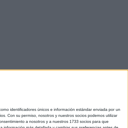
mo identificadores únicos e información estándar enviada por un
ios.
Con su permiso, nosotros y nuestros socios podemos utilizar
okies
 consentimiento a nosotros y a nuestros 1733 socios para que
el. +34 91 593 2767
 a información más detallada y cambiar sus preferencias antes de