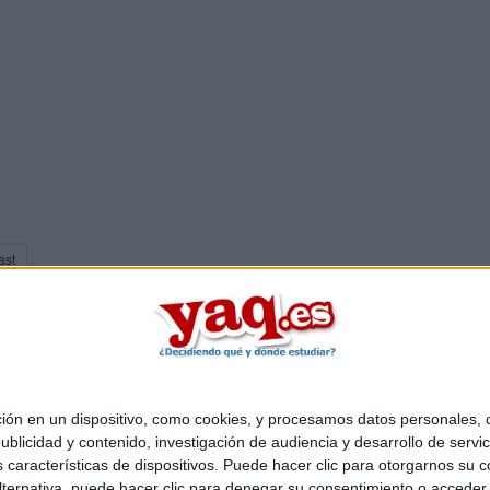
ast
 en un dispositivo, como cookies, y procesamos datos personales, co
Quiénes somos
|
Contactar
|
Anúnciate
blicidad y contenido, investigación de audiencia y desarrollo de servic
o legal
|
Politica de privacidad
|
Condiciones generales
|
Política de co
as características de dispositivos. Puede hacer clic para otorgarnos su
s Mediterráneo S.L.
- Diego de León 47 - 28006 Madrid [ESPAÑA] - T
ternativa, puede hacer clic para denegar su consentimiento o acceder