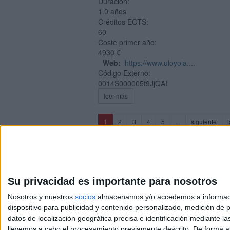
Duración:
1.0 años
Créditos ECTS:
60
Coste primer año:
4930 €
Web:
https://www.uloyola....
Código Externo:
0014S000005f9JjQAI
leer más
(current)
1
2
3
4
5
...
siguiente
l
Su privacidad es importante para nosotros
Nosotros y nuestros
socios
almacenamos y/o accedemos a información
dispositivo para publicidad y contenido personalizado, medición de pu
Avis
datos de localización geográfica precisa e identificación mediante l
© 2003-2026
Compá
llevemos a cabo el procesamiento previamente descrito. De forma al