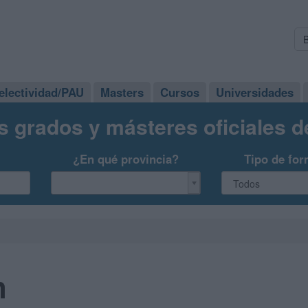
electividad/PAU
Masters
Cursos
Universidades
s grados y másteres oficiales 
¿En qué provincia?
Tipo de for
n