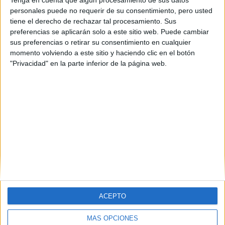
adaptada al mundo laboral. ¡Serás capaz de afrontar cualquier
reto creativo digital profesional! El Máster Universitario en Diseño
personales puede no requerir de su consentimiento, pero usted
Gráfico Digital de UNIR es el único oficial, 100% online, que
tiene el derecho de rechazar tal procesamiento. Sus
ofrece una formación completa y transversal en este ámbito.
preferencias se aplicarán solo a este sitio web. Puede cambiar
sus preferencias o retirar su consentimiento en cualquier
Peso:
momento volviendo a este sitio y haciendo clic en el botón
3
"Privacidad" en la parte inferior de la página web.
Duración:
1.0 años
Créditos ECTS:
60
Web:
Máster Universitario en Diseño Gráfico Digital
Código Externo:
311398
leer más
(current)
1
2
3
4
5
siguiente
last
ACEPTO
MÁS OPCIONES