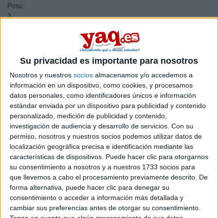
Peso:
3
Duración:
1.0 años
Créditos ECTS:
60
Su privacidad es importante para nosotros
estudiar segunda carrera
Nosotros y nuestros
socios
almacenamos y/o accedemos a
información en un dispositivo, como cookies, y procesamos
marta02739373 30/03/2026
datos personales, como identificadores únicos e información
Estoy en quinto de Sociología y Ciencias Políticas, estoy haciendo
estándar enviada por un dispositivo para publicidad y contenido
las prácticas curriculares y los dos TFGs.
personalizado, medición de publicidad y contenido,
investigación de audiencia y desarrollo de servicios.
Con su
2 comentarios
leer más
permiso, nosotros y nuestros socios podemos utilizar datos de
localización geográfica precisa e identificación mediante las
Máster Universitario en
características de dispositivos. Puede hacer clic para otorgarnos
Diseño Gráfico Digital
su consentimiento a nosotros y a nuestros 1733 socios para
que llevemos a cabo el procesamiento previamente descrito. De
forma alternativa, puede hacer clic para denegar su
Impartido en:
consentimiento o acceder a información más detallada y
Online
cambiar sus preferencias antes de otorgar su consentimiento.
Profesionalízate en diseño gráfico digital, de forma práctica,
Tenga en cuenta que algún procesamiento de sus datos