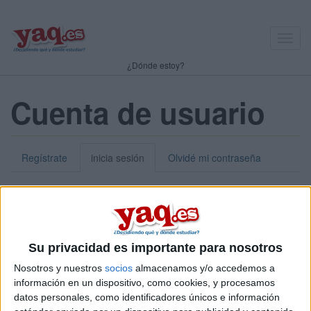
Toggl
navig
¿Dónde estoy?
Cuenta de usuario
Regístrate
inicia sesión
Olvidé mi contraseña
Nick o dirección de correo electrónico:
*
Puedes iniciar sesión introduciendo tu nombre de usuario o tu
Su privacidad es importante para nosotros
dirección de correo electrónico.
Nosotros y nuestros
socios
almacenamos y/o accedemos a
Contraseña:
*
información en un dispositivo, como cookies, y procesamos
datos personales, como identificadores únicos e información