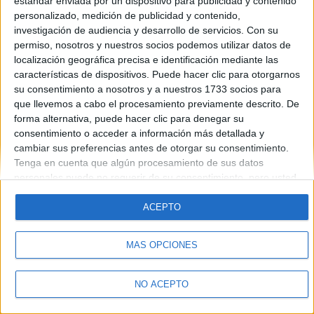
estándar enviada por un dispositivo para publicidad y contenido
Introduce la contraseña que acompaña a tu nombre de usuario
personalizado, medición de publicidad y contenido,
investigación de audiencia y desarrollo de servicios.
Con su
permiso, nosotros y nuestros socios podemos utilizar datos de
localización geográfica precisa e identificación mediante las
características de dispositivos. Puede hacer clic para otorgarnos
su consentimiento a nosotros y a nuestros 1733 socios para
que llevemos a cabo el procesamiento previamente descrito. De
forma alternativa, puede hacer clic para denegar su
Quiénes somos
|
Contactar
|
Anúnciate
consentimiento o acceder a información más detallada y
Aviso legal
|
Politica de privacidad
|
Condiciones generales
|
Política
cambiar sus preferencias antes de otorgar su consentimiento.
de cookies
Tenga en cuenta que algún procesamiento de sus datos
© 2003-2026
Compás Mediterráneo S.L.
- Diego de León 47 - 28006
personales puede no requerir de su consentimiento, pero usted
Madrid [ESPAÑA] - Tel. +34 91 593 2767
tiene el derecho de rechazar tal procesamiento. Sus
preferencias se aplicarán solo a este sitio web. Puede cambiar
ACEPTO
sus preferencias o retirar su consentimiento en cualquier
momento volviendo a este sitio y haciendo clic en el botón
MÁS OPCIONES
"Privacidad" en la parte inferior de la página web.
NO ACEPTO