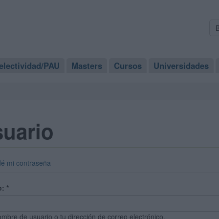
electividad/PAU
Masters
Cursos
Universidades
suario
dé mi contraseña
o:
*
ombre de usuario o tu dirección de correo electrónico.