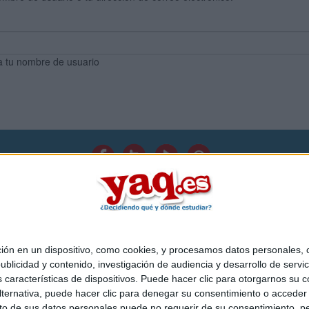
a tu nombre de usuario
Quiénes somos
|
Contactar
|
Anúnciate
o legal
|
Politica de privacidad
|
Condiciones generales
|
Política de co
s Mediterráneo S.L.
- Diego de León 47 - 28006 Madrid [ESPAÑA] - T
 en un dispositivo, como cookies, y procesamos datos personales, co
blicidad y contenido, investigación de audiencia y desarrollo de servic
as características de dispositivos. Puede hacer clic para otorgarnos su
ternativa, puede hacer clic para denegar su consentimiento o acceder
 de sus datos personales puede no requerir de su consentimiento, per