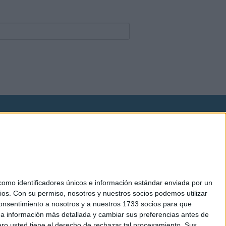
okies
el. +34 91 593 2767
mo identificadores únicos e información estándar enviada por un
ios.
Con su permiso, nosotros y nuestros socios podemos utilizar
 consentimiento a nosotros y a nuestros 1733 socios para que
 a información más detallada y cambiar sus preferencias antes de
o usted tiene el derecho de rechazar tal procesamiento. Sus