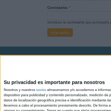
Contraseña:
*
Introduce la contraseña que acompaña 
Avis
© 2003-2026
Compá
Su privacidad es importante para nosotros
Nosotros y nuestros
socios
almacenamos y/o accedemos a información
dispositivo para publicidad y contenido personalizado, medición de pu
datos de localización geográfica precisa e identificación mediante l
llevemos a cabo el procesamiento previamente descrito. De forma al
otorgar su consentimiento.
Tenga en cuenta que algún procesamiento