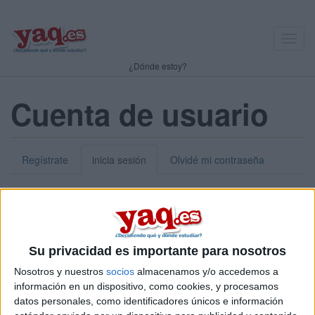
Toggl
navig
¿Dónde estoy?
Cuenta de usuario
Regístrate
inicia sesión
Olvidé mi contraseña
Nick o dirección de correo electrónico:
*
Puedes iniciar sesión introduciendo tu nombre de usuario o tu
Su privacidad es importante para nosotros
dirección de correo electrónico.
Nosotros y nuestros
socios
almacenamos y/o accedemos a
Contraseña:
*
información en un dispositivo, como cookies, y procesamos
datos personales, como identificadores únicos e información