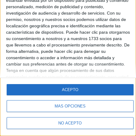
estándar enviada por un dispositivo para publicidad y contenido
Introduce la contraseña que acompaña a tu nombre de usuario
personalizado, medición de publicidad y contenido,
investigación de audiencia y desarrollo de servicios.
Con su
permiso, nosotros y nuestros socios podemos utilizar datos de
localización geográfica precisa e identificación mediante las
características de dispositivos. Puede hacer clic para otorgarnos
su consentimiento a nosotros y a nuestros 1733 socios para
que llevemos a cabo el procesamiento previamente descrito. De
forma alternativa, puede hacer clic para denegar su
Quiénes somos
|
Contactar
|
Anúnciate
consentimiento o acceder a información más detallada y
Aviso legal
|
Politica de privacidad
|
Condiciones generales
|
Política
cambiar sus preferencias antes de otorgar su consentimiento.
de cookies
Tenga en cuenta que algún procesamiento de sus datos
© 2003-2026
Compás Mediterráneo S.L.
- Diego de León 47 - 28006
personales puede no requerir de su consentimiento, pero usted
Madrid [ESPAÑA] - Tel. +34 91 593 2767
tiene el derecho de rechazar tal procesamiento. Sus
preferencias se aplicarán solo a este sitio web. Puede cambiar
ACEPTO
sus preferencias o retirar su consentimiento en cualquier
momento volviendo a este sitio y haciendo clic en el botón
MÁS OPCIONES
"Privacidad" en la parte inferior de la página web.
NO ACEPTO