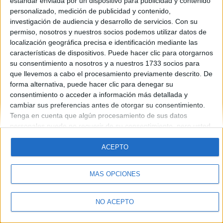
estándar enviada por un dispositivo para publicidad y contenido
Introduce la contraseña que acompaña a tu nombre de usuario
personalizado, medición de publicidad y contenido,
investigación de audiencia y desarrollo de servicios.
Con su
permiso, nosotros y nuestros socios podemos utilizar datos de
localización geográfica precisa e identificación mediante las
características de dispositivos. Puede hacer clic para otorgarnos
su consentimiento a nosotros y a nuestros 1733 socios para
que llevemos a cabo el procesamiento previamente descrito. De
forma alternativa, puede hacer clic para denegar su
Quiénes somos
|
Contactar
|
Anúnciate
consentimiento o acceder a información más detallada y
Aviso legal
|
Politica de privacidad
|
Condiciones generales
|
Política
cambiar sus preferencias antes de otorgar su consentimiento.
de cookies
Tenga en cuenta que algún procesamiento de sus datos
© 2003-2026
Compás Mediterráneo S.L.
- Diego de León 47 - 28006
personales puede no requerir de su consentimiento, pero usted
Madrid [ESPAÑA] - Tel. +34 91 593 2767
tiene el derecho de rechazar tal procesamiento. Sus
preferencias se aplicarán solo a este sitio web. Puede cambiar
ACEPTO
sus preferencias o retirar su consentimiento en cualquier
momento volviendo a este sitio y haciendo clic en el botón
MÁS OPCIONES
"Privacidad" en la parte inferior de la página web.
NO ACEPTO