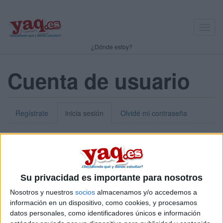
Toggl
navig
¿Dónde estoy?
Cuenta de usuario
Regístrate
inicia sesión
Olvidé mi contraseña
Nick o dirección de correo electrónico:
*
Puedes iniciar sesión introduciendo tu nombre de usuario o tu
Su privacidad es importante para nosotros
dirección de correo electrónico.
Nosotros y nuestros
socios
almacenamos y/o accedemos a
Contraseña:
*
información en un dispositivo, como cookies, y procesamos
datos personales, como identificadores únicos e información