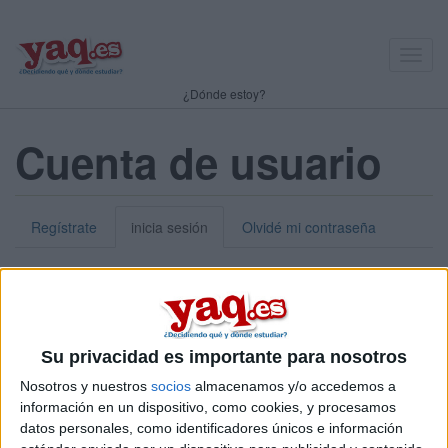
Toggl
navig
¿Dónde estoy?
Cuenta de usuario
Regístrate
inicia sesión
Olvidé mi contraseña
Nick o dirección de correo electrónico:
*
Puedes iniciar sesión introduciendo tu nombre de usuario o tu
Su privacidad es importante para nosotros
dirección de correo electrónico.
Nosotros y nuestros
socios
almacenamos y/o accedemos a
Contraseña:
*
información en un dispositivo, como cookies, y procesamos
datos personales, como identificadores únicos e información