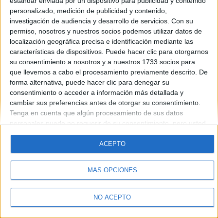
estándar enviada por un dispositivo para publicidad y contenido
Introduce la contraseña que acompaña a tu nombre de usuario
personalizado, medición de publicidad y contenido,
investigación de audiencia y desarrollo de servicios.
Con su
permiso, nosotros y nuestros socios podemos utilizar datos de
localización geográfica precisa e identificación mediante las
características de dispositivos. Puede hacer clic para otorgarnos
su consentimiento a nosotros y a nuestros 1733 socios para
que llevemos a cabo el procesamiento previamente descrito. De
forma alternativa, puede hacer clic para denegar su
Quiénes somos
|
Contactar
|
Anúnciate
consentimiento o acceder a información más detallada y
Aviso legal
|
Politica de privacidad
|
Condiciones generales
|
Política
cambiar sus preferencias antes de otorgar su consentimiento.
de cookies
Tenga en cuenta que algún procesamiento de sus datos
© 2003-2026
Compás Mediterráneo S.L.
- Diego de León 47 - 28006
personales puede no requerir de su consentimiento, pero usted
Madrid [ESPAÑA] - Tel. +34 91 593 2767
tiene el derecho de rechazar tal procesamiento. Sus
preferencias se aplicarán solo a este sitio web. Puede cambiar
ACEPTO
sus preferencias o retirar su consentimiento en cualquier
momento volviendo a este sitio y haciendo clic en el botón
MÁS OPCIONES
"Privacidad" en la parte inferior de la página web.
NO ACEPTO