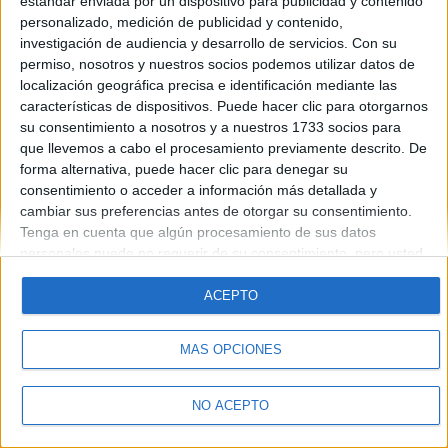
estándar enviada por un dispositivo para publicidad y contenido
Introduce la contraseña que acompaña a tu nombre de usuario
personalizado, medición de publicidad y contenido,
investigación de audiencia y desarrollo de servicios.
Con su
permiso, nosotros y nuestros socios podemos utilizar datos de
localización geográfica precisa e identificación mediante las
características de dispositivos. Puede hacer clic para otorgarnos
su consentimiento a nosotros y a nuestros 1733 socios para
que llevemos a cabo el procesamiento previamente descrito. De
forma alternativa, puede hacer clic para denegar su
Quiénes somos
|
Contactar
|
Anúnciate
consentimiento o acceder a información más detallada y
Aviso legal
|
Politica de privacidad
|
Condiciones generales
|
Política
cambiar sus preferencias antes de otorgar su consentimiento.
de cookies
Tenga en cuenta que algún procesamiento de sus datos
© 2003-2026
Compás Mediterráneo S.L.
- Diego de León 47 - 28006
personales puede no requerir de su consentimiento, pero usted
Madrid [ESPAÑA] - Tel. +34 91 593 2767
tiene el derecho de rechazar tal procesamiento. Sus
preferencias se aplicarán solo a este sitio web. Puede cambiar
ACEPTO
sus preferencias o retirar su consentimiento en cualquier
momento volviendo a este sitio y haciendo clic en el botón
MÁS OPCIONES
"Privacidad" en la parte inferior de la página web.
NO ACEPTO