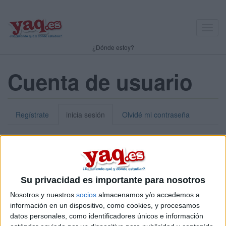
Toggl
navig
¿Dónde estoy?
Cuenta de usuario
Regístrate
inicia sesión
Olvidé mi contraseña
Nick o dirección de correo electrónico:
*
Puedes iniciar sesión introduciendo tu nombre de usuario o tu
Su privacidad es importante para nosotros
dirección de correo electrónico.
Nosotros y nuestros
socios
almacenamos y/o accedemos a
Contraseña:
*
información en un dispositivo, como cookies, y procesamos
datos personales, como identificadores únicos e información