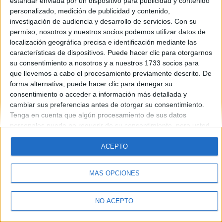
estándar enviada por un dispositivo para publicidad y contenido
Introduce la contraseña que acompaña a tu nombre de usuario
personalizado, medición de publicidad y contenido,
investigación de audiencia y desarrollo de servicios.
Con su
permiso, nosotros y nuestros socios podemos utilizar datos de
localización geográfica precisa e identificación mediante las
características de dispositivos. Puede hacer clic para otorgarnos
su consentimiento a nosotros y a nuestros 1733 socios para
que llevemos a cabo el procesamiento previamente descrito. De
forma alternativa, puede hacer clic para denegar su
Quiénes somos
|
Contactar
|
Anúnciate
consentimiento o acceder a información más detallada y
Aviso legal
|
Politica de privacidad
|
Condiciones generales
|
Política
cambiar sus preferencias antes de otorgar su consentimiento.
de cookies
Tenga en cuenta que algún procesamiento de sus datos
© 2003-2026
Compás Mediterráneo S.L.
- Diego de León 47 - 28006
personales puede no requerir de su consentimiento, pero usted
Madrid [ESPAÑA] - Tel. +34 91 593 2767
tiene el derecho de rechazar tal procesamiento. Sus
preferencias se aplicarán solo a este sitio web. Puede cambiar
ACEPTO
sus preferencias o retirar su consentimiento en cualquier
momento volviendo a este sitio y haciendo clic en el botón
MÁS OPCIONES
"Privacidad" en la parte inferior de la página web.
NO ACEPTO