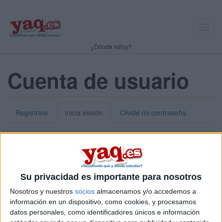
Toggl
navig
¿Dónde estoy?
Cuenta de usuario
Regístrate
inicia sesión
Olvidé mi contraseña
Nick o dirección de correo electrónico:
*
Puedes iniciar sesión introduciendo tu nombre de usuario o tu
Su privacidad es importante para nosotros
dirección de correo electrónico.
Nosotros y nuestros
socios
almacenamos y/o accedemos a
Contraseña:
*
información en un dispositivo, como cookies, y procesamos
datos personales, como identificadores únicos e información