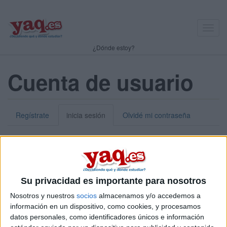
Toggl
navig
¿Dónde estoy?
Cuenta de usuario
Regístrate
inicia sesión
Olvidé mi contraseña
Nick o dirección de correo electrónico:
*
Puedes iniciar sesión introduciendo tu nombre de usuario o tu
Su privacidad es importante para nosotros
dirección de correo electrónico.
Nosotros y nuestros
socios
almacenamos y/o accedemos a
Contraseña:
*
información en un dispositivo, como cookies, y procesamos
datos personales, como identificadores únicos e información