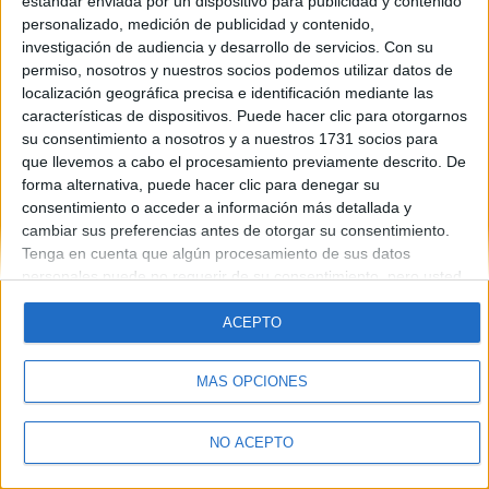
estándar enviada por un dispositivo para publicidad y contenido
Introduce la contraseña que acompaña a tu nombre de usuario
personalizado, medición de publicidad y contenido,
investigación de audiencia y desarrollo de servicios.
Con su
permiso, nosotros y nuestros socios podemos utilizar datos de
localización geográfica precisa e identificación mediante las
características de dispositivos. Puede hacer clic para otorgarnos
su consentimiento a nosotros y a nuestros 1731 socios para
que llevemos a cabo el procesamiento previamente descrito. De
forma alternativa, puede hacer clic para denegar su
Quiénes somos
|
Contactar
|
Anúnciate
consentimiento o acceder a información más detallada y
Aviso legal
|
Politica de privacidad
|
Condiciones generales
|
Política
cambiar sus preferencias antes de otorgar su consentimiento.
de cookies
Tenga en cuenta que algún procesamiento de sus datos
© 2003-2026
Compás Mediterráneo S.L.
- Diego de León 47 - 28006
personales puede no requerir de su consentimiento, pero usted
Madrid [ESPAÑA] - Tel. +34 91 593 2767
tiene el derecho de rechazar tal procesamiento. Sus
preferencias se aplicarán solo a este sitio web. Puede cambiar
ACEPTO
sus preferencias o retirar su consentimiento en cualquier
momento volviendo a este sitio y haciendo clic en el botón
MÁS OPCIONES
"Privacidad" en la parte inferior de la página web.
NO ACEPTO