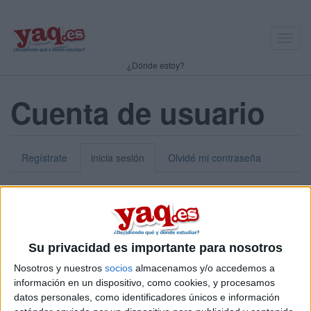
Toggl
navig
¿Dónde estoy?
Cuenta de usuario
Regístrate
inicia sesión
Olvidé mi contraseña
Nick o dirección de correo electrónico:
*
Puedes iniciar sesión introduciendo tu nombre de usuario o tu
Su privacidad es importante para nosotros
dirección de correo electrónico.
Nosotros y nuestros
socios
almacenamos y/o accedemos a
Contraseña:
*
información en un dispositivo, como cookies, y procesamos
datos personales, como identificadores únicos e información