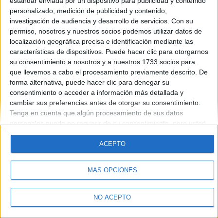
estándar enviada por un dispositivo para publicidad y contenido
Introduce la contraseña que acompaña a tu nombre de usuario
personalizado, medición de publicidad y contenido,
investigación de audiencia y desarrollo de servicios.
Con su
permiso, nosotros y nuestros socios podemos utilizar datos de
localización geográfica precisa e identificación mediante las
características de dispositivos. Puede hacer clic para otorgarnos
su consentimiento a nosotros y a nuestros 1733 socios para
que llevemos a cabo el procesamiento previamente descrito. De
forma alternativa, puede hacer clic para denegar su
Quiénes somos
|
Contactar
|
Anúnciate
consentimiento o acceder a información más detallada y
Aviso legal
|
Politica de privacidad
|
Condiciones generales
|
Política
cambiar sus preferencias antes de otorgar su consentimiento.
de cookies
Tenga en cuenta que algún procesamiento de sus datos
© 2003-2026
Compás Mediterráneo S.L.
- Diego de León 47 - 28006
personales puede no requerir de su consentimiento, pero usted
Madrid [ESPAÑA] - Tel. +34 91 593 2767
tiene el derecho de rechazar tal procesamiento. Sus
preferencias se aplicarán solo a este sitio web. Puede cambiar
ACEPTO
sus preferencias o retirar su consentimiento en cualquier
momento volviendo a este sitio y haciendo clic en el botón
MÁS OPCIONES
"Privacidad" en la parte inferior de la página web.
NO ACEPTO