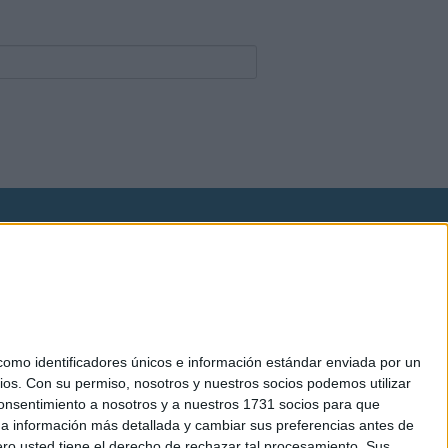
okies
el. +34 91 593 2767
mo identificadores únicos e información estándar enviada por un
ios.
Con su permiso, nosotros y nuestros socios podemos utilizar
 consentimiento a nosotros y a nuestros 1731 socios para que
 a información más detallada y cambiar sus preferencias antes de
o usted tiene el derecho de rechazar tal procesamiento. Sus