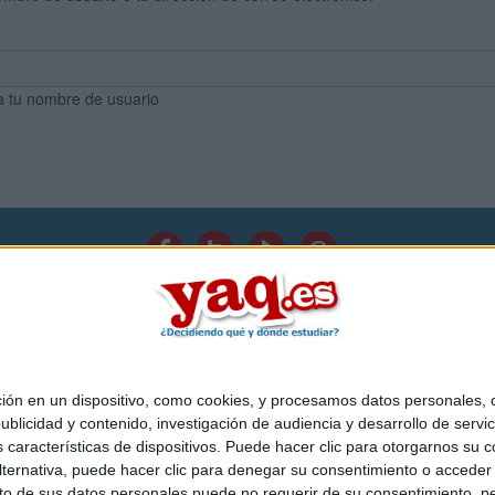
a tu nombre de usuario
Quiénes somos
|
Contactar
|
Anúnciate
o legal
|
Politica de privacidad
|
Condiciones generales
|
Política de co
s Mediterráneo S.L.
- Diego de León 47 - 28006 Madrid [ESPAÑA] - T
 en un dispositivo, como cookies, y procesamos datos personales, co
blicidad y contenido, investigación de audiencia y desarrollo de servic
as características de dispositivos. Puede hacer clic para otorgarnos su
ternativa, puede hacer clic para denegar su consentimiento o acceder
 de sus datos personales puede no requerir de su consentimiento, per