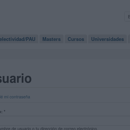
electividad/PAU
Masters
Cursos
Universidades
suario
dé mi contraseña
o:
*
ombre de usuario o tu dirección de correo electrónico.