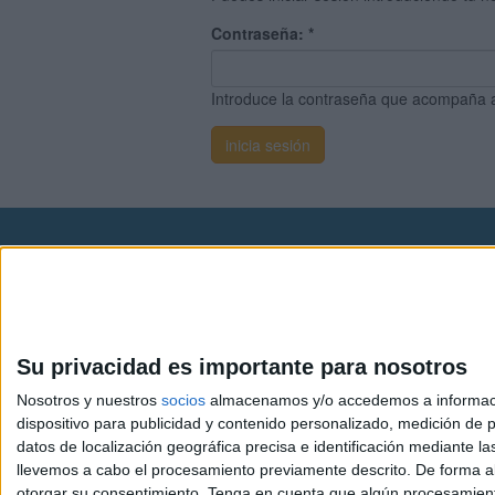
Contraseña:
*
Introduce la contraseña que acompaña 
Avis
© 2003-2026
Compá
Su privacidad es importante para nosotros
Nosotros y nuestros
socios
almacenamos y/o accedemos a información
dispositivo para publicidad y contenido personalizado, medición de pu
datos de localización geográfica precisa e identificación mediante l
llevemos a cabo el procesamiento previamente descrito. De forma al
otorgar su consentimiento.
Tenga en cuenta que algún procesamiento