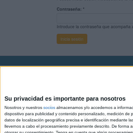
Contraseña:
*
Introduce la contraseña que acompaña 
Avis
© 2003-2026
Compá
Su privacidad es importante para nosotros
Nosotros y nuestros
socios
almacenamos y/o accedemos a información
dispositivo para publicidad y contenido personalizado, medición de pu
datos de localización geográfica precisa e identificación mediante l
llevemos a cabo el procesamiento previamente descrito. De forma al
otorgar su consentimiento.
Tenga en cuenta que algún procesamiento