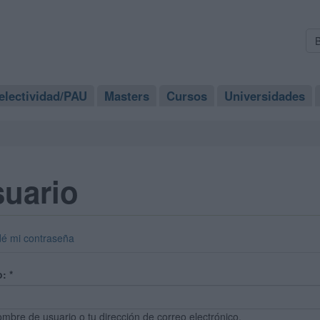
electividad/PAU
Masters
Cursos
Universidades
suario
dé mi contraseña
o:
*
ombre de usuario o tu dirección de correo electrónico.