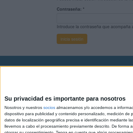
Contraseña:
*
Introduce la contraseña que acompaña 
Avis
© 2003-2026
Compá
Su privacidad es importante para nosotros
Nosotros y nuestros
socios
almacenamos y/o accedemos a información
dispositivo para publicidad y contenido personalizado, medición de pu
datos de localización geográfica precisa e identificación mediante l
llevemos a cabo el procesamiento previamente descrito. De forma al
otorgar su consentimiento.
Tenga en cuenta que algún procesamiento