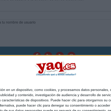
a tu nombre de usuario
Quiénes somos
|
Contactar
|
Anúnciate
o legal
|
Politica de privacidad
|
Condiciones generales
|
Política de co
s Mediterráneo S.L.
- Diego de León 47 - 28006 Madrid [ESPAÑA] - T
 en un dispositivo, como cookies, y procesamos datos personales, co
blicidad y contenido, investigación de audiencia y desarrollo de servic
as características de dispositivos. Puede hacer clic para otorgarnos su
ternativa, puede hacer clic para denegar su consentimiento o acceder
 de sus datos personales puede no requerir de su consentimiento, per