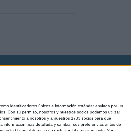
okies
el. +34 91 593 2767
mo identificadores únicos e información estándar enviada por un
ios.
Con su permiso, nosotros y nuestros socios podemos utilizar
 consentimiento a nosotros y a nuestros 1733 socios para que
 a información más detallada y cambiar sus preferencias antes de
o usted tiene el derecho de rechazar tal procesamiento. Sus