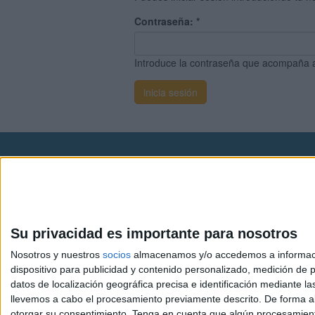
Contraseña:
*
Introduce la contraseña que acompaña 
Avis
© 2003-2026
Compá
Su privacidad es importante para nosotros
Nosotros y nuestros
socios
almacenamos y/o accedemos a información
dispositivo para publicidad y contenido personalizado, medición de pu
datos de localización geográfica precisa e identificación mediante l
llevemos a cabo el procesamiento previamente descrito. De forma al
otorgar su consentimiento.
Tenga en cuenta que algún procesamiento