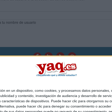
a tu nombre de usuario
Quiénes somos
|
Contactar
|
Anúnciate
o legal
|
Politica de privacidad
|
Condiciones generales
|
Política de co
s Mediterráneo S.L.
- Diego de León 47 - 28006 Madrid [ESPAÑA] - T
 en un dispositivo, como cookies, y procesamos datos personales, co
blicidad y contenido, investigación de audiencia y desarrollo de servic
as características de dispositivos. Puede hacer clic para otorgarnos su
ternativa, puede hacer clic para denegar su consentimiento o acceder
 de sus datos personales puede no requerir de su consentimiento, per