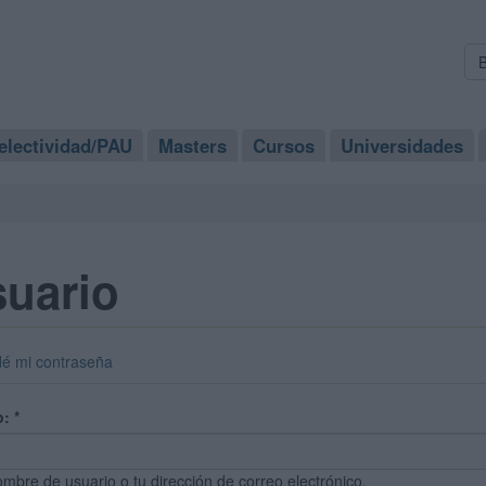
electividad/PAU
Masters
Cursos
Universidades
suario
dé mi contraseña
o:
*
ombre de usuario o tu dirección de correo electrónico.