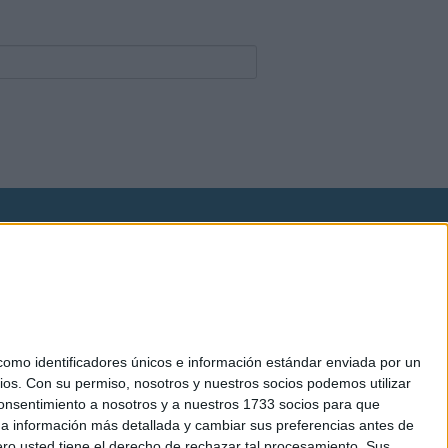
okies
el. +34 91 593 2767
mo identificadores únicos e información estándar enviada por un
ios.
Con su permiso, nosotros y nuestros socios podemos utilizar
 consentimiento a nosotros y a nuestros 1733 socios para que
 a información más detallada y cambiar sus preferencias antes de
o usted tiene el derecho de rechazar tal procesamiento. Sus