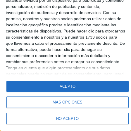
estándar enviada por un dispositivo para publicidad y contenido
Introduce la contraseña que acompaña a tu nombre de usuario
personalizado, medición de publicidad y contenido,
investigación de audiencia y desarrollo de servicios.
Con su
permiso, nosotros y nuestros socios podemos utilizar datos de
localización geográfica precisa e identificación mediante las
características de dispositivos. Puede hacer clic para otorgarnos
su consentimiento a nosotros y a nuestros 1733 socios para
que llevemos a cabo el procesamiento previamente descrito. De
forma alternativa, puede hacer clic para denegar su
Quiénes somos
|
Contactar
|
Anúnciate
consentimiento o acceder a información más detallada y
Aviso legal
|
Politica de privacidad
|
Condiciones generales
|
Política
cambiar sus preferencias antes de otorgar su consentimiento.
de cookies
Tenga en cuenta que algún procesamiento de sus datos
© 2003-2026
Compás Mediterráneo S.L.
- Diego de León 47 - 28006
personales puede no requerir de su consentimiento, pero usted
Madrid [ESPAÑA] - Tel. +34 91 593 2767
tiene el derecho de rechazar tal procesamiento. Sus
preferencias se aplicarán solo a este sitio web. Puede cambiar
ACEPTO
sus preferencias o retirar su consentimiento en cualquier
momento volviendo a este sitio y haciendo clic en el botón
MÁS OPCIONES
"Privacidad" en la parte inferior de la página web.
NO ACEPTO