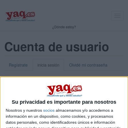
Toggl
navig
¿Dónde estoy?
Cuenta de usuario
Regístrate
inicia sesión
Olvidé mi contraseña
Nick o dirección de correo electrónico:
*
Puedes iniciar sesión introduciendo tu nombre de usuario o tu
Su privacidad es importante para nosotros
dirección de correo electrónico.
Nosotros y nuestros
socios
almacenamos y/o accedemos a
Contraseña:
*
información en un dispositivo, como cookies, y procesamos
datos personales, como identificadores únicos e información