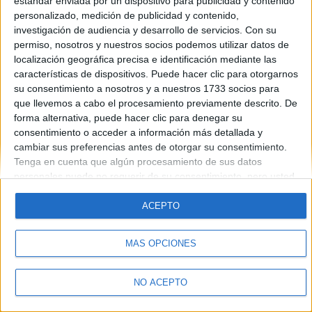
estándar enviada por un dispositivo para publicidad y contenido
Introduce la contraseña que acompaña a tu nombre de usuario
personalizado, medición de publicidad y contenido,
investigación de audiencia y desarrollo de servicios.
Con su
permiso, nosotros y nuestros socios podemos utilizar datos de
localización geográfica precisa e identificación mediante las
características de dispositivos. Puede hacer clic para otorgarnos
su consentimiento a nosotros y a nuestros 1733 socios para
que llevemos a cabo el procesamiento previamente descrito. De
forma alternativa, puede hacer clic para denegar su
Quiénes somos
|
Contactar
|
Anúnciate
consentimiento o acceder a información más detallada y
Aviso legal
|
Politica de privacidad
|
Condiciones generales
|
Política
cambiar sus preferencias antes de otorgar su consentimiento.
de cookies
Tenga en cuenta que algún procesamiento de sus datos
© 2003-2026
Compás Mediterráneo S.L.
- Diego de León 47 - 28006
personales puede no requerir de su consentimiento, pero usted
Madrid [ESPAÑA] - Tel. +34 91 593 2767
tiene el derecho de rechazar tal procesamiento. Sus
preferencias se aplicarán solo a este sitio web. Puede cambiar
ACEPTO
sus preferencias o retirar su consentimiento en cualquier
momento volviendo a este sitio y haciendo clic en el botón
MÁS OPCIONES
"Privacidad" en la parte inferior de la página web.
NO ACEPTO