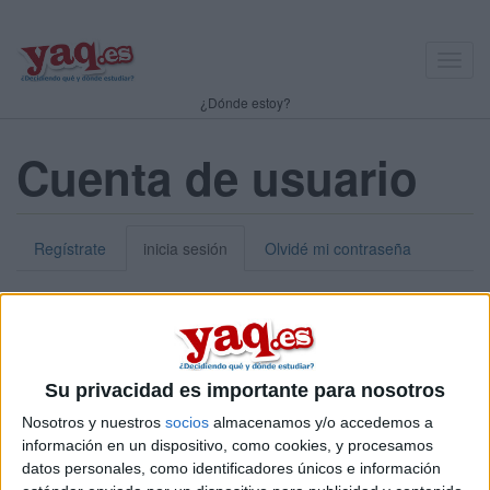
Toggl
navig
¿Dónde estoy?
Cuenta de usuario
Regístrate
inicia sesión
Olvidé mi contraseña
Nick o dirección de correo electrónico:
*
Puedes iniciar sesión introduciendo tu nombre de usuario o tu
Su privacidad es importante para nosotros
dirección de correo electrónico.
Nosotros y nuestros
socios
almacenamos y/o accedemos a
Contraseña:
*
información en un dispositivo, como cookies, y procesamos
datos personales, como identificadores únicos e información