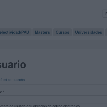
electividad/PAU
Masters
Cursos
Universidades
suario
dé mi contraseña
o:
*
ombre de usuario o tu dirección de correo electrónico.