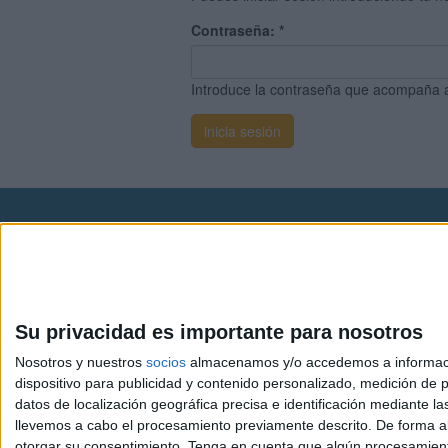
Contraseña:
*
Introduce la contraseña que acompaña 
Avis
© 2003-2026
Compá
Su privacidad es importante para nosotros
Nosotros y nuestros
socios
almacenamos y/o accedemos a información
dispositivo para publicidad y contenido personalizado, medición de pu
datos de localización geográfica precisa e identificación mediante l
llevemos a cabo el procesamiento previamente descrito. De forma al
otorgar su consentimiento.
Tenga en cuenta que algún procesamiento