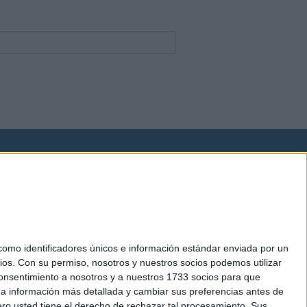
okies
el. +34 91 593 2767
mo identificadores únicos e información estándar enviada por un
ios.
Con su permiso, nosotros y nuestros socios podemos utilizar
 consentimiento a nosotros y a nuestros 1733 socios para que
 a información más detallada y cambiar sus preferencias antes de
o usted tiene el derecho de rechazar tal procesamiento. Sus