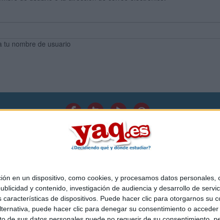
a tu nombre de usuario
Quiénes somos
|
Contactar
|
Anúnciate
o legal
|
Politica de privacidad
|
Condiciones generales
|
Política de co
s Mediterráneo S.L.
- Diego de León 47 - 28006 Madrid [ESPAÑA] - T
 en un dispositivo, como cookies, y procesamos datos personales, co
blicidad y contenido, investigación de audiencia y desarrollo de servic
as características de dispositivos. Puede hacer clic para otorgarnos su
ternativa, puede hacer clic para denegar su consentimiento o acceder
 de sus datos personales puede no requerir de su consentimiento, per