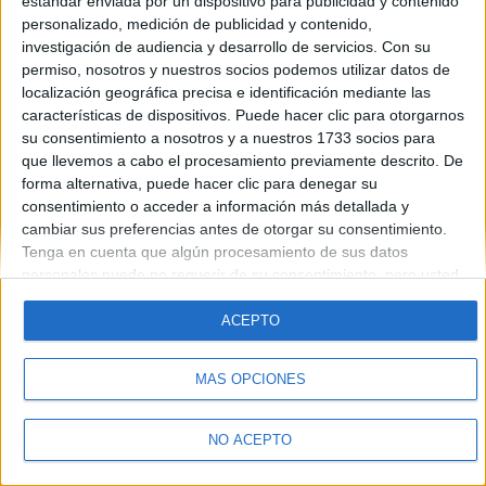
estándar enviada por un dispositivo para publicidad y contenido
Introduce la contraseña que acompaña a tu nombre de usuario
personalizado, medición de publicidad y contenido,
investigación de audiencia y desarrollo de servicios.
Con su
permiso, nosotros y nuestros socios podemos utilizar datos de
localización geográfica precisa e identificación mediante las
características de dispositivos. Puede hacer clic para otorgarnos
su consentimiento a nosotros y a nuestros 1733 socios para
que llevemos a cabo el procesamiento previamente descrito. De
forma alternativa, puede hacer clic para denegar su
Quiénes somos
|
Contactar
|
Anúnciate
consentimiento o acceder a información más detallada y
Aviso legal
|
Politica de privacidad
|
Condiciones generales
|
Política
cambiar sus preferencias antes de otorgar su consentimiento.
de cookies
Tenga en cuenta que algún procesamiento de sus datos
© 2003-2026
Compás Mediterráneo S.L.
- Diego de León 47 - 28006
personales puede no requerir de su consentimiento, pero usted
Madrid [ESPAÑA] - Tel. +34 91 593 2767
tiene el derecho de rechazar tal procesamiento. Sus
preferencias se aplicarán solo a este sitio web. Puede cambiar
ACEPTO
sus preferencias o retirar su consentimiento en cualquier
momento volviendo a este sitio y haciendo clic en el botón
MÁS OPCIONES
"Privacidad" en la parte inferior de la página web.
NO ACEPTO