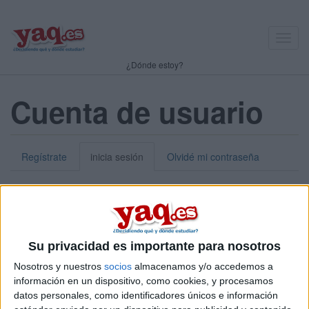
Toggl
navig
¿Dónde estoy?
Cuenta de usuario
Regístrate
inicia sesión
Olvidé mi contraseña
Nick o dirección de correo electrónico:
*
Puedes iniciar sesión introduciendo tu nombre de usuario o tu
Su privacidad es importante para nosotros
dirección de correo electrónico.
Nosotros y nuestros
socios
almacenamos y/o accedemos a
Contraseña:
*
información en un dispositivo, como cookies, y procesamos
datos personales, como identificadores únicos e información