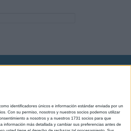
okies
el. +34 91 593 2767
mo identificadores únicos e información estándar enviada por un
ios.
Con su permiso, nosotros y nuestros socios podemos utilizar
 consentimiento a nosotros y a nuestros 1731 socios para que
 a información más detallada y cambiar sus preferencias antes de
o usted tiene el derecho de rechazar tal procesamiento. Sus