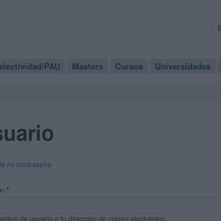
electividad/PAU
Masters
Cursos
Universidades
suario
dé mi contraseña
o:
*
ombre de usuario o tu dirección de correo electrónico.