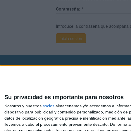
Contraseña:
*
Introduce la contraseña que acompaña 
Avis
© 2003-2026
Compá
Su privacidad es importante para nosotros
Nosotros y nuestros
socios
almacenamos y/o accedemos a información
dispositivo para publicidad y contenido personalizado, medición de pu
datos de localización geográfica precisa e identificación mediante l
llevemos a cabo el procesamiento previamente descrito. De forma al
otorgar su consentimiento.
Tenga en cuenta que algún procesamiento