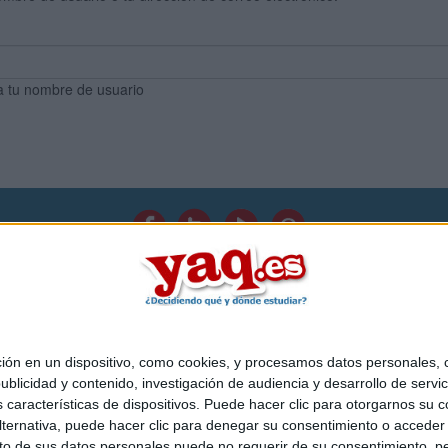
a tu nombre de usuario
Quiénes somos
|
Contactar
|
Anúnciate
o legal
|
Politica de privacidad
|
Condiciones generales
|
Política de co
s Mediterráneo S.L.
- Diego de León 47 - 28006 Madrid [ESPAÑA] - T
 en un dispositivo, como cookies, y procesamos datos personales, co
blicidad y contenido, investigación de audiencia y desarrollo de servic
as características de dispositivos. Puede hacer clic para otorgarnos su
ternativa, puede hacer clic para denegar su consentimiento o acceder
 de sus datos personales puede no requerir de su consentimiento, per