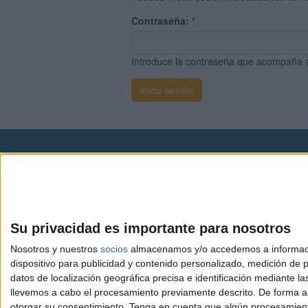
Contraseña:
*
Introduce la contraseña que acompaña 
Avis
© 2003-2026
Compá
Su privacidad es importante para nosotros
Nosotros y nuestros
socios
almacenamos y/o accedemos a información
dispositivo para publicidad y contenido personalizado, medición de pu
datos de localización geográfica precisa e identificación mediante l
llevemos a cabo el procesamiento previamente descrito. De forma al
otorgar su consentimiento.
Tenga en cuenta que algún procesamiento