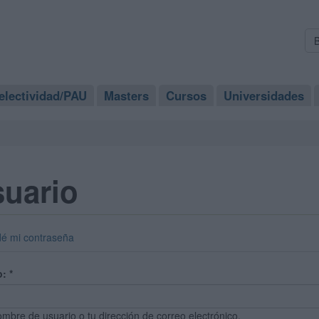
electividad/PAU
Masters
Cursos
Universidades
suario
dé mi contraseña
o:
*
ombre de usuario o tu dirección de correo electrónico.