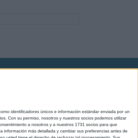
okies
el. +34 91 593 2767
mo identificadores únicos e información estándar enviada por un
ios.
Con su permiso, nosotros y nuestros socios podemos utilizar
 consentimiento a nosotros y a nuestros 1731 socios para que
 a información más detallada y cambiar sus preferencias antes de
o usted tiene el derecho de rechazar tal procesamiento. Sus