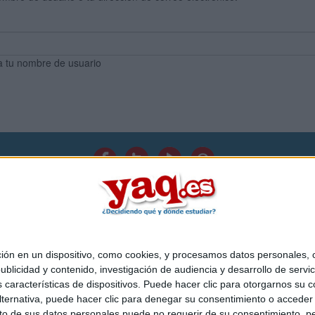
a tu nombre de usuario
Quiénes somos
|
Contactar
|
Anúnciate
o legal
|
Politica de privacidad
|
Condiciones generales
|
Política de co
s Mediterráneo S.L.
- Diego de León 47 - 28006 Madrid [ESPAÑA] - T
 en un dispositivo, como cookies, y procesamos datos personales, co
blicidad y contenido, investigación de audiencia y desarrollo de servic
as características de dispositivos. Puede hacer clic para otorgarnos su
ternativa, puede hacer clic para denegar su consentimiento o acceder
 de sus datos personales puede no requerir de su consentimiento, per