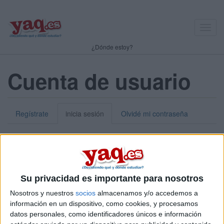
Toggl
navig
¿Dónde estoy?
Cuenta de usuario
Regístrate
inicia sesión
Olvidé mi contraseña
Nick o dirección de correo electrónico:
*
Puedes iniciar sesión introduciendo tu nombre de usuario o tu
Su privacidad es importante para nosotros
dirección de correo electrónico.
Nosotros y nuestros
socios
almacenamos y/o accedemos a
Contraseña:
*
información en un dispositivo, como cookies, y procesamos
datos personales, como identificadores únicos e información