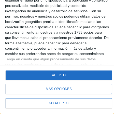
estándar enviada por un dispositivo para publicidad y contenido
Introduce la contraseña que acompaña a tu nombre de usuario
personalizado, medición de publicidad y contenido,
investigación de audiencia y desarrollo de servicios.
Con su
permiso, nosotros y nuestros socios podemos utilizar datos de
localización geográfica precisa e identificación mediante las
características de dispositivos. Puede hacer clic para otorgarnos
su consentimiento a nosotros y a nuestros 1733 socios para
que llevemos a cabo el procesamiento previamente descrito. De
forma alternativa, puede hacer clic para denegar su
Quiénes somos
|
Contactar
|
Anúnciate
consentimiento o acceder a información más detallada y
Aviso legal
|
Politica de privacidad
|
Condiciones generales
|
Política
cambiar sus preferencias antes de otorgar su consentimiento.
de cookies
Tenga en cuenta que algún procesamiento de sus datos
© 2003-2026
Compás Mediterráneo S.L.
- Diego de León 47 - 28006
personales puede no requerir de su consentimiento, pero usted
Madrid [ESPAÑA] - Tel. +34 91 593 2767
tiene el derecho de rechazar tal procesamiento. Sus
preferencias se aplicarán solo a este sitio web. Puede cambiar
ACEPTO
sus preferencias o retirar su consentimiento en cualquier
momento volviendo a este sitio y haciendo clic en el botón
MÁS OPCIONES
"Privacidad" en la parte inferior de la página web.
NO ACEPTO