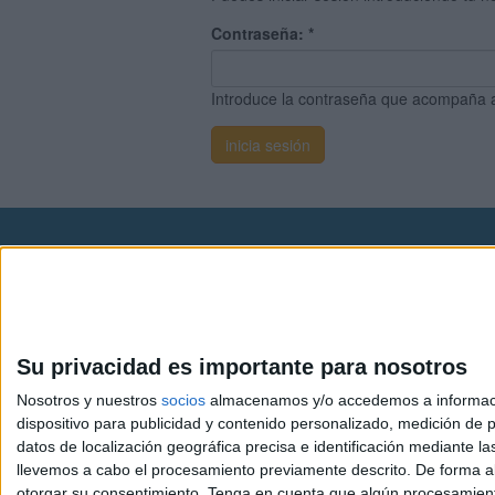
Contraseña:
*
Introduce la contraseña que acompaña 
Avis
© 2003-2026
Compá
Su privacidad es importante para nosotros
Nosotros y nuestros
socios
almacenamos y/o accedemos a información
dispositivo para publicidad y contenido personalizado, medición de pu
datos de localización geográfica precisa e identificación mediante l
llevemos a cabo el procesamiento previamente descrito. De forma al
otorgar su consentimiento.
Tenga en cuenta que algún procesamiento