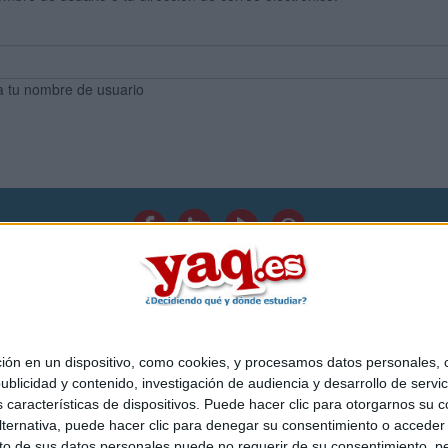
a tu nombre de usuario
Quiénes somos
|
Contactar
|
Anúnciate
o legal
|
Politica de privacidad
|
Condiciones generales
|
Política de co
s Mediterráneo S.L.
- Diego de León 47 - 28006 Madrid [ESPAÑA] - T
 en un dispositivo, como cookies, y procesamos datos personales, co
blicidad y contenido, investigación de audiencia y desarrollo de servic
as características de dispositivos. Puede hacer clic para otorgarnos su
ternativa, puede hacer clic para denegar su consentimiento o acceder
 de sus datos personales puede no requerir de su consentimiento, per