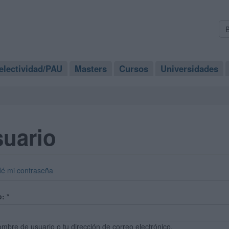
electividad/PAU
Masters
Cursos
Universidades
suario
dé mi contraseña
o:
*
ombre de usuario o tu dirección de correo electrónico.