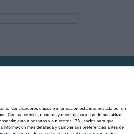
okies
el. +34 91 593 2767
mo identificadores únicos e información estándar enviada por un
ios.
Con su permiso, nosotros y nuestros socios podemos utilizar
 consentimiento a nosotros y a nuestros 1731 socios para que
 a información más detallada y cambiar sus preferencias antes de
o usted tiene el derecho de rechazar tal procesamiento. Sus