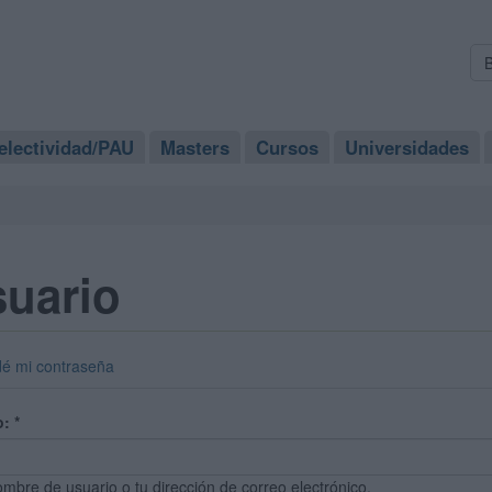
electividad/PAU
Masters
Cursos
Universidades
suario
dé mi contraseña
o:
*
ombre de usuario o tu dirección de correo electrónico.