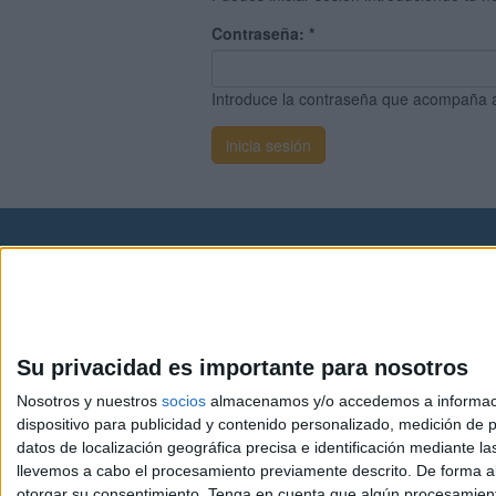
Contraseña:
*
Introduce la contraseña que acompaña 
Avis
© 2003-2026
Compá
Su privacidad es importante para nosotros
Nosotros y nuestros
socios
almacenamos y/o accedemos a información
dispositivo para publicidad y contenido personalizado, medición de pu
datos de localización geográfica precisa e identificación mediante l
llevemos a cabo el procesamiento previamente descrito. De forma al
otorgar su consentimiento.
Tenga en cuenta que algún procesamiento