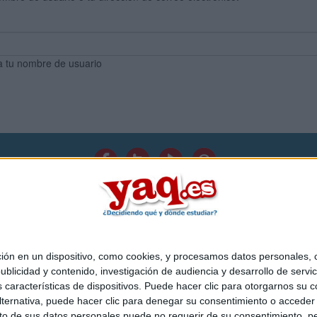
a tu nombre de usuario
Quiénes somos
|
Contactar
|
Anúnciate
o legal
|
Politica de privacidad
|
Condiciones generales
|
Política de co
s Mediterráneo S.L.
- Diego de León 47 - 28006 Madrid [ESPAÑA] - T
 en un dispositivo, como cookies, y procesamos datos personales, co
blicidad y contenido, investigación de audiencia y desarrollo de servic
as características de dispositivos. Puede hacer clic para otorgarnos su
ternativa, puede hacer clic para denegar su consentimiento o acceder
 de sus datos personales puede no requerir de su consentimiento, per