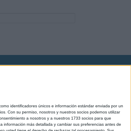
okies
el. +34 91 593 2767
mo identificadores únicos e información estándar enviada por un
ios.
Con su permiso, nosotros y nuestros socios podemos utilizar
 consentimiento a nosotros y a nuestros 1733 socios para que
 a información más detallada y cambiar sus preferencias antes de
o usted tiene el derecho de rechazar tal procesamiento. Sus