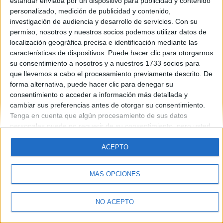
estándar enviada por un dispositivo para publicidad y contenido
Introduce la contraseña que acompaña a tu nombre de usuario
personalizado, medición de publicidad y contenido,
investigación de audiencia y desarrollo de servicios.
Con su
permiso, nosotros y nuestros socios podemos utilizar datos de
localización geográfica precisa e identificación mediante las
características de dispositivos. Puede hacer clic para otorgarnos
su consentimiento a nosotros y a nuestros 1733 socios para
que llevemos a cabo el procesamiento previamente descrito. De
forma alternativa, puede hacer clic para denegar su
Quiénes somos
|
Contactar
|
Anúnciate
consentimiento o acceder a información más detallada y
Aviso legal
|
Politica de privacidad
|
Condiciones generales
|
Política
cambiar sus preferencias antes de otorgar su consentimiento.
de cookies
Tenga en cuenta que algún procesamiento de sus datos
© 2003-2026
Compás Mediterráneo S.L.
- Diego de León 47 - 28006
personales puede no requerir de su consentimiento, pero usted
Madrid [ESPAÑA] - Tel. +34 91 593 2767
tiene el derecho de rechazar tal procesamiento. Sus
preferencias se aplicarán solo a este sitio web. Puede cambiar
ACEPTO
sus preferencias o retirar su consentimiento en cualquier
momento volviendo a este sitio y haciendo clic en el botón
MÁS OPCIONES
"Privacidad" en la parte inferior de la página web.
NO ACEPTO