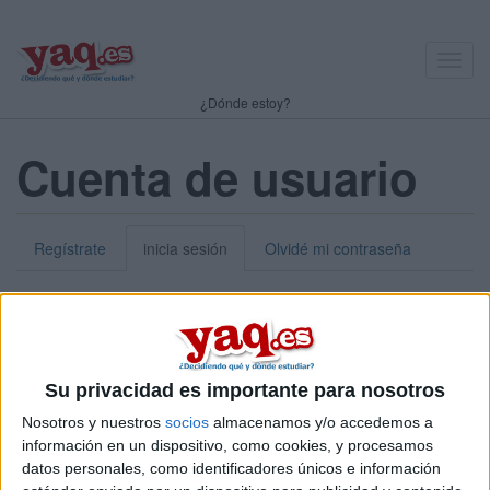
Toggl
navig
¿Dónde estoy?
Cuenta de usuario
Regístrate
inicia sesión
Olvidé mi contraseña
Nick o dirección de correo electrónico:
*
Puedes iniciar sesión introduciendo tu nombre de usuario o tu
Su privacidad es importante para nosotros
dirección de correo electrónico.
Nosotros y nuestros
socios
almacenamos y/o accedemos a
Contraseña:
*
información en un dispositivo, como cookies, y procesamos
datos personales, como identificadores únicos e información