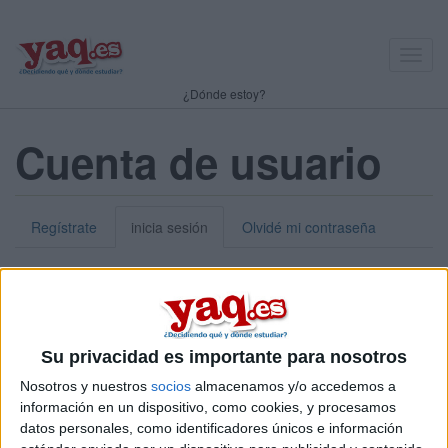
Toggl
navig
¿Dónde estoy?
Cuenta de usuario
Regístrate
inicia sesión
Olvidé mi contraseña
Nick o dirección de correo electrónico:
*
Puedes iniciar sesión introduciendo tu nombre de usuario o tu
Su privacidad es importante para nosotros
dirección de correo electrónico.
Nosotros y nuestros
socios
almacenamos y/o accedemos a
Contraseña:
*
información en un dispositivo, como cookies, y procesamos
datos personales, como identificadores únicos e información