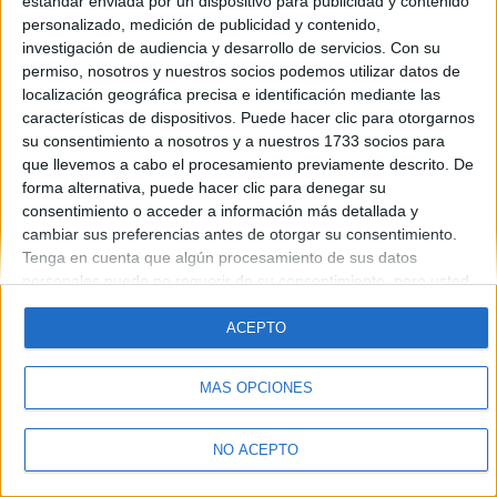
estándar enviada por un dispositivo para publicidad y contenido
Introduce la contraseña que acompaña a tu nombre de usuario
personalizado, medición de publicidad y contenido,
investigación de audiencia y desarrollo de servicios.
Con su
permiso, nosotros y nuestros socios podemos utilizar datos de
localización geográfica precisa e identificación mediante las
características de dispositivos. Puede hacer clic para otorgarnos
su consentimiento a nosotros y a nuestros 1733 socios para
que llevemos a cabo el procesamiento previamente descrito. De
forma alternativa, puede hacer clic para denegar su
Quiénes somos
|
Contactar
|
Anúnciate
consentimiento o acceder a información más detallada y
Aviso legal
|
Politica de privacidad
|
Condiciones generales
|
Política
cambiar sus preferencias antes de otorgar su consentimiento.
de cookies
Tenga en cuenta que algún procesamiento de sus datos
© 2003-2026
Compás Mediterráneo S.L.
- Diego de León 47 - 28006
personales puede no requerir de su consentimiento, pero usted
Madrid [ESPAÑA] - Tel. +34 91 593 2767
tiene el derecho de rechazar tal procesamiento. Sus
preferencias se aplicarán solo a este sitio web. Puede cambiar
ACEPTO
sus preferencias o retirar su consentimiento en cualquier
momento volviendo a este sitio y haciendo clic en el botón
MÁS OPCIONES
"Privacidad" en la parte inferior de la página web.
NO ACEPTO