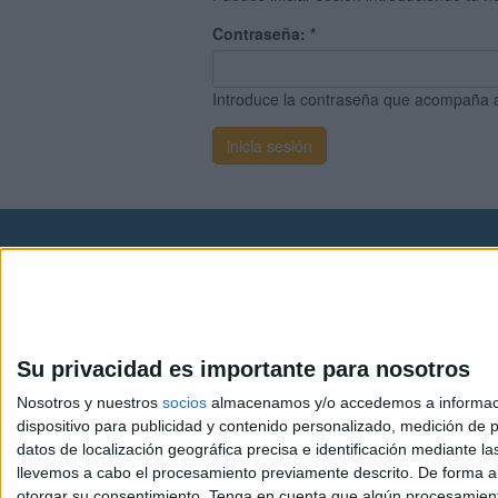
Contraseña:
*
Introduce la contraseña que acompaña 
Avis
© 2003-2026
Compá
Su privacidad es importante para nosotros
Nosotros y nuestros
socios
almacenamos y/o accedemos a información
dispositivo para publicidad y contenido personalizado, medición de pu
datos de localización geográfica precisa e identificación mediante l
llevemos a cabo el procesamiento previamente descrito. De forma al
otorgar su consentimiento.
Tenga en cuenta que algún procesamiento