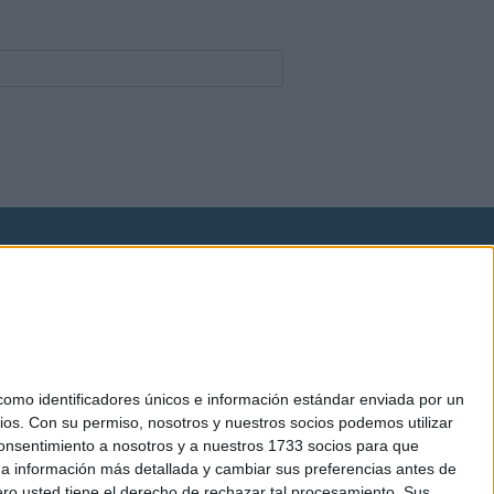
okies
el. +34 91 593 2767
mo identificadores únicos e información estándar enviada por un
ios.
Con su permiso, nosotros y nuestros socios podemos utilizar
 consentimiento a nosotros y a nuestros 1733 socios para que
 a información más detallada y cambiar sus preferencias antes de
o usted tiene el derecho de rechazar tal procesamiento. Sus