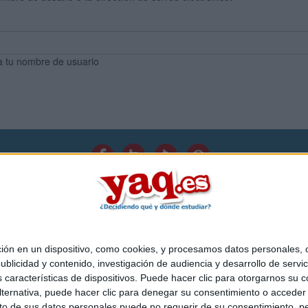
a tu nombre de usuario
Quiénes somos
|
Contactar
|
Anúnciate
o legal
|
Politica de privacidad
|
Condiciones generales
|
Política de co
s Mediterráneo S.L.
- Diego de León 47 - 28006 Madrid [ESPAÑA] - T
 en un dispositivo, como cookies, y procesamos datos personales, co
blicidad y contenido, investigación de audiencia y desarrollo de servic
as características de dispositivos. Puede hacer clic para otorgarnos su
ternativa, puede hacer clic para denegar su consentimiento o acceder
 de sus datos personales puede no requerir de su consentimiento, per