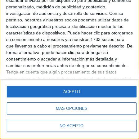
estándar enviada por un dispositivo para publicidad y contenido
Introduce la contraseña que acompaña a tu nombre de usuario
personalizado, medición de publicidad y contenido,
investigación de audiencia y desarrollo de servicios.
Con su
permiso, nosotros y nuestros socios podemos utilizar datos de
localización geográfica precisa e identificación mediante las
características de dispositivos. Puede hacer clic para otorgarnos
su consentimiento a nosotros y a nuestros 1733 socios para
que llevemos a cabo el procesamiento previamente descrito. De
forma alternativa, puede hacer clic para denegar su
Quiénes somos
|
Contactar
|
Anúnciate
consentimiento o acceder a información más detallada y
Aviso legal
|
Politica de privacidad
|
Condiciones generales
|
Política
cambiar sus preferencias antes de otorgar su consentimiento.
de cookies
Tenga en cuenta que algún procesamiento de sus datos
© 2003-2026
Compás Mediterráneo S.L.
- Diego de León 47 - 28006
personales puede no requerir de su consentimiento, pero usted
Madrid [ESPAÑA] - Tel. +34 91 593 2767
tiene el derecho de rechazar tal procesamiento. Sus
preferencias se aplicarán solo a este sitio web. Puede cambiar
ACEPTO
sus preferencias o retirar su consentimiento en cualquier
momento volviendo a este sitio y haciendo clic en el botón
MÁS OPCIONES
"Privacidad" en la parte inferior de la página web.
NO ACEPTO