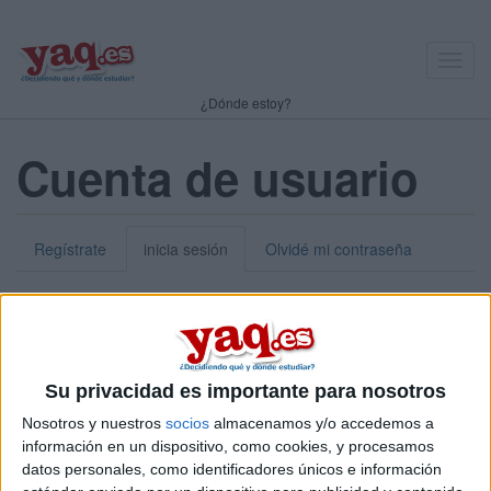
Toggl
navig
¿Dónde estoy?
Cuenta de usuario
Regístrate
inicia sesión
Olvidé mi contraseña
Nick o dirección de correo electrónico:
*
Puedes iniciar sesión introduciendo tu nombre de usuario o tu
Su privacidad es importante para nosotros
dirección de correo electrónico.
Nosotros y nuestros
socios
almacenamos y/o accedemos a
Contraseña:
*
información en un dispositivo, como cookies, y procesamos
datos personales, como identificadores únicos e información