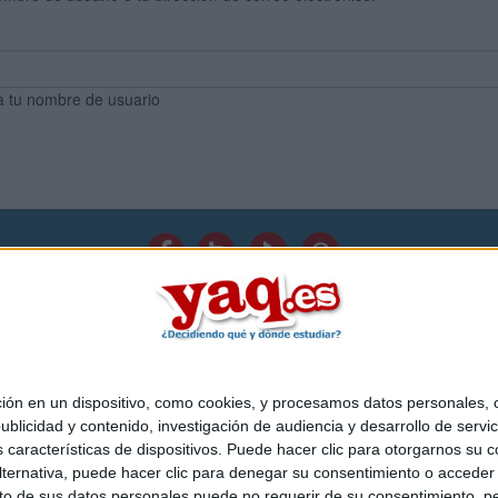
a tu nombre de usuario
Quiénes somos
|
Contactar
|
Anúnciate
o legal
|
Politica de privacidad
|
Condiciones generales
|
Política de co
s Mediterráneo S.L.
- Diego de León 47 - 28006 Madrid [ESPAÑA] - T
 en un dispositivo, como cookies, y procesamos datos personales, co
blicidad y contenido, investigación de audiencia y desarrollo de servic
as características de dispositivos. Puede hacer clic para otorgarnos su
ternativa, puede hacer clic para denegar su consentimiento o acceder
 de sus datos personales puede no requerir de su consentimiento, per