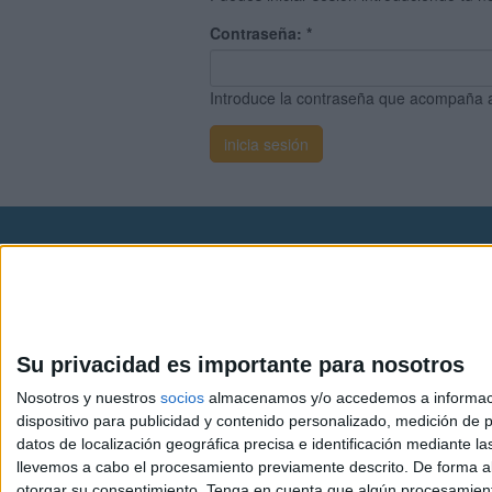
Contraseña:
*
Introduce la contraseña que acompaña 
Avis
© 2003-2026
Compá
Su privacidad es importante para nosotros
Nosotros y nuestros
socios
almacenamos y/o accedemos a información
dispositivo para publicidad y contenido personalizado, medición de pu
datos de localización geográfica precisa e identificación mediante l
llevemos a cabo el procesamiento previamente descrito. De forma al
otorgar su consentimiento.
Tenga en cuenta que algún procesamiento