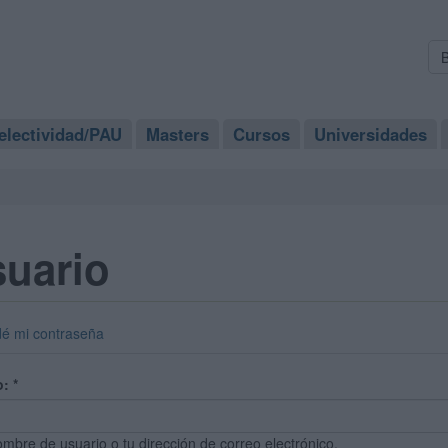
electividad/PAU
Masters
Cursos
Universidades
suario
dé mi contraseña
o:
*
ombre de usuario o tu dirección de correo electrónico.