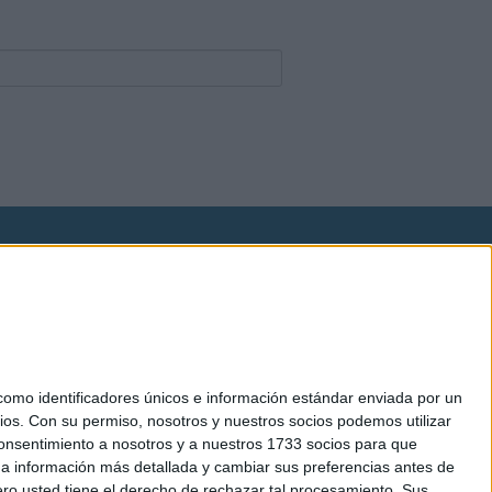
okies
el. +34 91 593 2767
mo identificadores únicos e información estándar enviada por un
ios.
Con su permiso, nosotros y nuestros socios podemos utilizar
 consentimiento a nosotros y a nuestros 1733 socios para que
 a información más detallada y cambiar sus preferencias antes de
o usted tiene el derecho de rechazar tal procesamiento. Sus