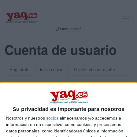
Toggl
navig
¿Dónde estoy?
Cuenta de usuario
Regístrate
inicia sesión
Olvidé mi contraseña
Nick o dirección de correo electrónico:
*
Puedes iniciar sesión introduciendo tu nombre de usuario o tu
Su privacidad es importante para nosotros
dirección de correo electrónico.
Nosotros y nuestros
socios
almacenamos y/o accedemos a
Contraseña:
*
información en un dispositivo, como cookies, y procesamos
datos personales, como identificadores únicos e información