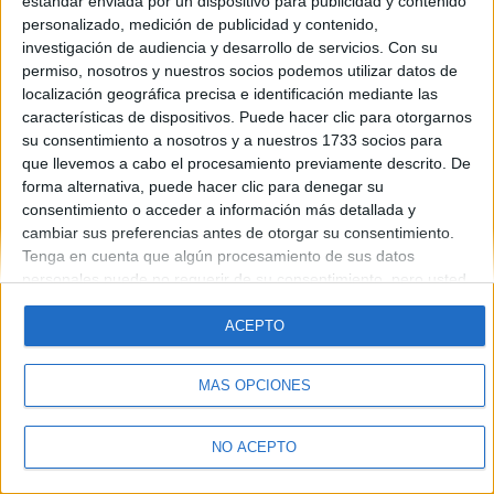
estándar enviada por un dispositivo para publicidad y contenido
Introduce la contraseña que acompaña a tu nombre de usuario
personalizado, medición de publicidad y contenido,
investigación de audiencia y desarrollo de servicios.
Con su
permiso, nosotros y nuestros socios podemos utilizar datos de
localización geográfica precisa e identificación mediante las
características de dispositivos. Puede hacer clic para otorgarnos
su consentimiento a nosotros y a nuestros 1733 socios para
que llevemos a cabo el procesamiento previamente descrito. De
forma alternativa, puede hacer clic para denegar su
Quiénes somos
|
Contactar
|
Anúnciate
consentimiento o acceder a información más detallada y
Aviso legal
|
Politica de privacidad
|
Condiciones generales
|
Política
cambiar sus preferencias antes de otorgar su consentimiento.
de cookies
Tenga en cuenta que algún procesamiento de sus datos
© 2003-2026
Compás Mediterráneo S.L.
- Diego de León 47 - 28006
personales puede no requerir de su consentimiento, pero usted
Madrid [ESPAÑA] - Tel. +34 91 593 2767
tiene el derecho de rechazar tal procesamiento. Sus
preferencias se aplicarán solo a este sitio web. Puede cambiar
ACEPTO
sus preferencias o retirar su consentimiento en cualquier
momento volviendo a este sitio y haciendo clic en el botón
MÁS OPCIONES
"Privacidad" en la parte inferior de la página web.
NO ACEPTO