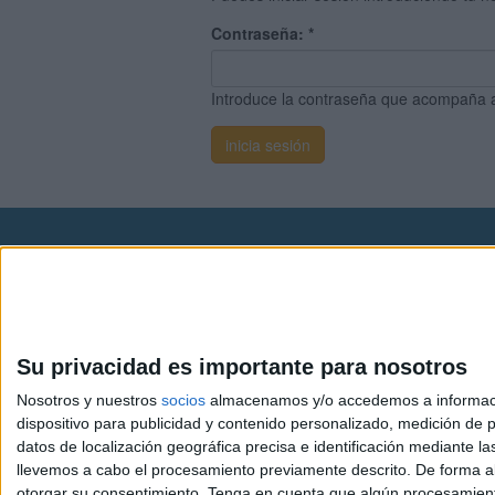
Contraseña:
*
Introduce la contraseña que acompaña 
Avis
© 2003-2026
Compá
Su privacidad es importante para nosotros
Nosotros y nuestros
socios
almacenamos y/o accedemos a información
dispositivo para publicidad y contenido personalizado, medición de pu
datos de localización geográfica precisa e identificación mediante l
llevemos a cabo el procesamiento previamente descrito. De forma al
otorgar su consentimiento.
Tenga en cuenta que algún procesamiento