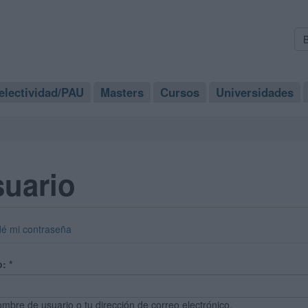
electividad/PAU
Masters
Cursos
Universidades
suario
dé mi contraseña
o:
*
ombre de usuario o tu dirección de correo electrónico.