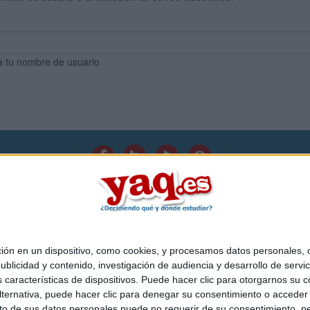
a tu nombre de usuario
Quiénes somos
|
Contactar
|
Anúnciate
o legal
|
Politica de privacidad
|
Condiciones generales
|
Política de co
s Mediterráneo S.L.
- Diego de León 47 - 28006 Madrid [ESPAÑA] - T
 en un dispositivo, como cookies, y procesamos datos personales, co
blicidad y contenido, investigación de audiencia y desarrollo de servic
as características de dispositivos. Puede hacer clic para otorgarnos su
ternativa, puede hacer clic para denegar su consentimiento o acceder
 de sus datos personales puede no requerir de su consentimiento, per