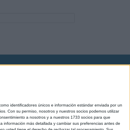
okies
el. +34 91 593 2767
mo identificadores únicos e información estándar enviada por un
ios.
Con su permiso, nosotros y nuestros socios podemos utilizar
 consentimiento a nosotros y a nuestros 1733 socios para que
 a información más detallada y cambiar sus preferencias antes de
o usted tiene el derecho de rechazar tal procesamiento. Sus