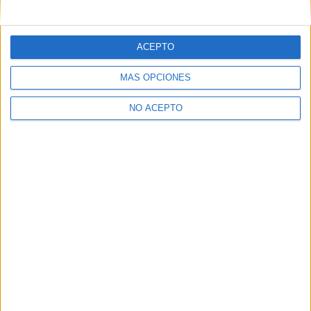
mensajes privados.
Y como regalo de agradecimiento, por registrarte te daremos
gratis una copia de nuestro ebook con 100 consejos para tu
ACEPTO
primer año de universidad
.
MÁS OPCIONES
NO ACEPTO
¿A qué esperas?