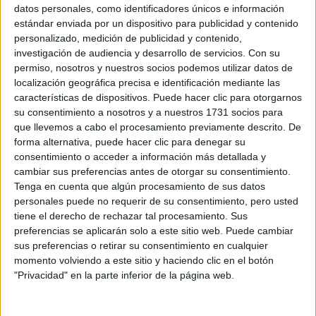
Sobre ti
datos personales, como identificadores únicos e información
estándar enviada por un dispositivo para publicidad y contenido
personalizado, medición de publicidad y contenido,
Soy:
*
investigación de audiencia y desarrollo de servicios.
Con su
Chico
permiso, nosotros y nuestros socios podemos utilizar datos de
Chica
localización geográfica precisa e identificación mediante las
características de dispositivos. Puede hacer clic para otorgarnos
¿En qué año terminas (o terminaste) bachillerato o FP?
*
su consentimiento a nosotros y a nuestros 1731 socios para
que llevemos a cabo el procesamiento previamente descrito. De
forma alternativa, puede hacer clic para denegar su
consentimiento o acceder a información más detallada y
Soy estudiante de:
*
cambiar sus preferencias antes de otorgar su consentimiento.
Tenga en cuenta que algún procesamiento de sus datos
personales puede no requerir de su consentimiento, pero usted
tiene el derecho de rechazar tal procesamiento. Sus
preferencias se aplicarán solo a este sitio web. Puede cambiar
Términos y Condiciones de Uso
sus preferencias o retirar su consentimiento en cualquier
momento volviendo a este sitio y haciendo clic en el botón
Acepto
los
Términos y Condiciones
de uso
*
"Privacidad" en la parte inferior de la página web.