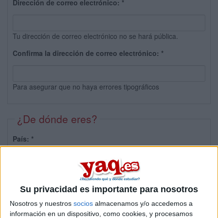
Dirección de correo electrónico:
*
Tu dirección de correo electrónico no se hará pública.
Confirma la dirección de correo electrónico:
*
Para asegurar que no haya errores tipográficos
¿De dónde eres?
País:
*
Provincia:
Su privacidad es importante para nosotros
Nosotros y nuestros
socios
almacenamos y/o accedemos a
información en un dispositivo, como cookies, y procesamos