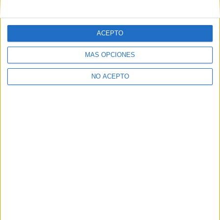
mensajes privados.
Y como regalo de agradecimiento, por registrarte te daremos
gratis una copia de nuestro ebook con 100 consejos para tu
ACEPTO
primer año de universidad
.
MÁS OPCIONES
NO ACEPTO
¿A qué esperas?