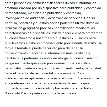
Sobre ti
datos personales, como identificadores únicos e información
estándar enviada por un dispositivo para publicidad y contenido
personalizado, medición de publicidad y contenido,
Soy:
*
investigación de audiencia y desarrollo de servicios.
Con su
Chico
permiso, nosotros y nuestros socios podemos utilizar datos de
Chica
localización geográfica precisa e identificación mediante las
características de dispositivos. Puede hacer clic para otorgarnos
¿En qué año terminas (o terminaste) bachillerato o FP?
*
su consentimiento a nosotros y a nuestros 1733 socios para
que llevemos a cabo el procesamiento previamente descrito. De
forma alternativa, puede hacer clic para denegar su
consentimiento o acceder a información más detallada y
Soy estudiante de:
*
cambiar sus preferencias antes de otorgar su consentimiento.
Tenga en cuenta que algún procesamiento de sus datos
personales puede no requerir de su consentimiento, pero usted
tiene el derecho de rechazar tal procesamiento. Sus
preferencias se aplicarán solo a este sitio web. Puede cambiar
Términos y Condiciones de Uso
sus preferencias o retirar su consentimiento en cualquier
momento volviendo a este sitio y haciendo clic en el botón
Acepto
los
Términos y Condiciones
de uso
*
"Privacidad" en la parte inferior de la página web.