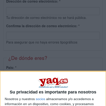
Dirección de correo electrónico:
*
Tu dirección de correo electrónico no se hará pública.
Confirma la dirección de correo electrónico:
*
Para asegurar que no haya errores tipográficos
¿De dónde eres?
País:
*
Provincia:
Su privacidad es importante para nosotros
Nosotros y nuestros
socios
almacenamos y/o accedemos a
información en un dispositivo, como cookies, y procesamos