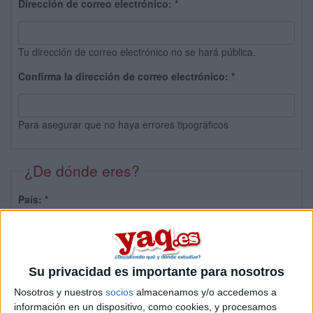
Dirección de correo electrónico:
*
Tu dirección de correo electrónico no se hará pública.
Confirma la dirección de correo electrónico:
*
Para asegurar que no haya errores tipográficos
¿De dónde eres?
País:
*
Provincia:
Su privacidad es importante para nosotros
Nosotros y nuestros
socios
almacenamos y/o accedemos a
información en un dispositivo, como cookies, y procesamos