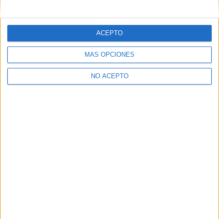
mensajes privados.
Y como regalo de agradecimiento, por registrarte te daremos
gratis una copia de nuestro ebook con 100 consejos para tu
ACEPTO
primer año de universidad
.
MÁS OPCIONES
NO ACEPTO
¿A qué esperas?