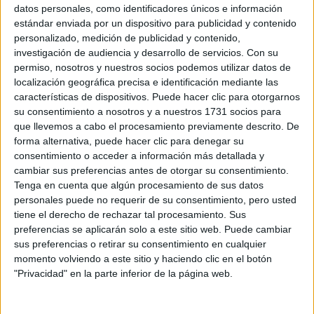
Sobre ti
datos personales, como identificadores únicos e información
estándar enviada por un dispositivo para publicidad y contenido
personalizado, medición de publicidad y contenido,
Soy:
*
investigación de audiencia y desarrollo de servicios.
Con su
Chico
permiso, nosotros y nuestros socios podemos utilizar datos de
Chica
localización geográfica precisa e identificación mediante las
características de dispositivos. Puede hacer clic para otorgarnos
¿En qué año terminas (o terminaste) bachillerato o FP?
*
su consentimiento a nosotros y a nuestros 1731 socios para
que llevemos a cabo el procesamiento previamente descrito. De
forma alternativa, puede hacer clic para denegar su
consentimiento o acceder a información más detallada y
Soy estudiante de:
*
cambiar sus preferencias antes de otorgar su consentimiento.
Tenga en cuenta que algún procesamiento de sus datos
personales puede no requerir de su consentimiento, pero usted
tiene el derecho de rechazar tal procesamiento. Sus
preferencias se aplicarán solo a este sitio web. Puede cambiar
Términos y Condiciones de Uso
sus preferencias o retirar su consentimiento en cualquier
momento volviendo a este sitio y haciendo clic en el botón
Acepto
los
Términos y Condiciones
de uso
*
"Privacidad" en la parte inferior de la página web.