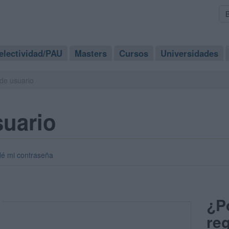
electividad/PAU
Masters
Cursos
Universidades
de usuario
suario
dé mi contraseña
¿P
reg