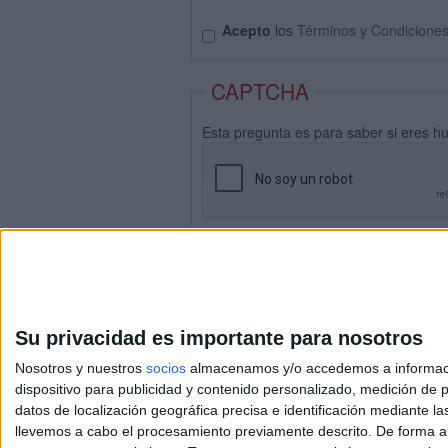
Acepto
los
Términos y Condicione
CAPTCHA
Esta pregunta es para saber si eres h
Su privacidad es importante para nosotros
Nosotros y nuestros
socios
almacenamos y/o accedemos a información
dispositivo para publicidad y contenido personalizado, medición de pu
datos de localización geográfica precisa e identificación mediante l
Avis
llevemos a cabo el procesamiento previamente descrito. De forma al
© 2003-2026
Compá