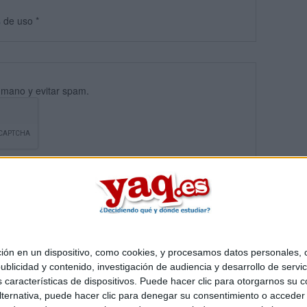
s
de uso
*
umano y evitar spam.
 en un dispositivo, como cookies, y procesamos datos personales, co
blicidad y contenido, investigación de audiencia y desarrollo de servic
Quiénes somos
|
Contactar
|
Anúnciate
as características de dispositivos. Puede hacer clic para otorgarnos su
o legal
|
Politica de privacidad
|
Condiciones generales
|
Política de co
ternativa, puede hacer clic para denegar su consentimiento o acceder
s Mediterráneo S.L.
- Diego de León 47 - 28006 Madrid [ESPAÑA] - T