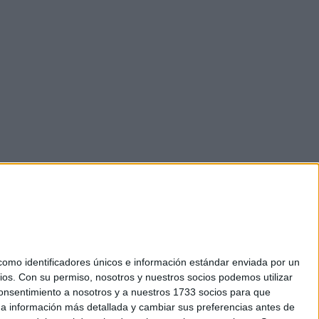
mo identificadores únicos e información estándar enviada por un
ios.
Con su permiso, nosotros y nuestros socios podemos utilizar
 consentimiento a nosotros y a nuestros 1733 socios para que
okies
 a información más detallada y cambiar sus preferencias antes de
el. +34 91 593 2767