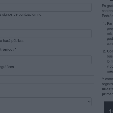
Es gra
conten
s signos de puntuación no.
Podrás
Par
pre
mis
pod
e hará pública.
con
ctrónico:
*
Com
bus
lo 
y c
ográficos
men
Y como
regist
nuest
primer