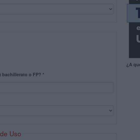
¿A qu
) bachillerato o FP?
*
 de Uso