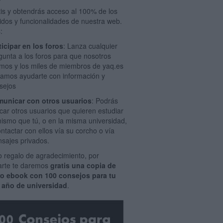
tis y obtendrás acceso al 100% de los
idos y funcionalidades de nuestra web.
:
ticipar en los foros
: Lanza cualquier
gunta a los foros para que nosotros
mos y los miles de miembros de yaq.es
amos ayudarte con información y
sejos
unicar con otros usuarios
: Podrás
car otros usuarios que quieren estudiar
mismo que tú, o en la misma universidad,
ontactar con ellos vía su corcho o vía
sajes privados.
 regalo de agradecimiento, por
rarte te daremos
gratis una copia de
ro ebook con 100 consejos para tu
 año de universidad
.