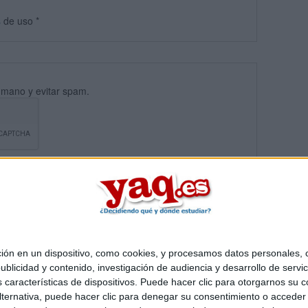
s
de uso
*
umano y evitar spam.
 en un dispositivo, como cookies, y procesamos datos personales, co
blicidad y contenido, investigación de audiencia y desarrollo de servic
Quiénes somos
|
Contactar
|
Anúnciate
as características de dispositivos. Puede hacer clic para otorgarnos su
o legal
|
Politica de privacidad
|
Condiciones generales
|
Política de co
ternativa, puede hacer clic para denegar su consentimiento o acceder
s Mediterráneo S.L.
- Diego de León 47 - 28006 Madrid [ESPAÑA] - T