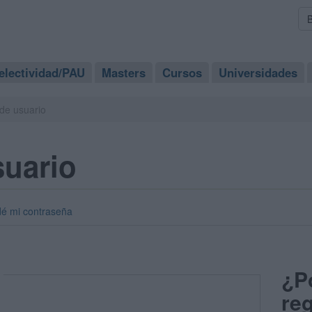
electividad/PAU
Masters
Cursos
Universidades
de usuario
suario
dé mi contraseña
¿P
reg