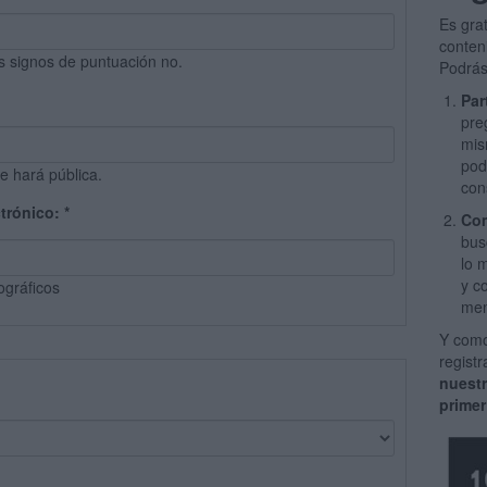
Es gra
conten
s signos de puntuación no.
Podrás
Par
pre
mis
pod
e hará pública.
con
ctrónico:
*
Com
bus
lo 
y c
ográficos
men
Y como
regist
nuest
primer