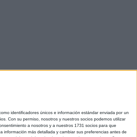
mo identificadores únicos e información estándar enviada por un
ios.
Con su permiso, nosotros y nuestros socios podemos utilizar
 consentimiento a nosotros y a nuestros 1731 socios para que
okies
 a información más detallada y cambiar sus preferencias antes de
el. +34 91 593 2767