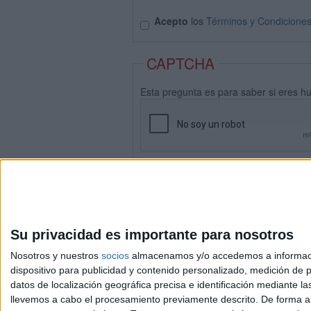
Acepto
los
Términos y Condicione
CAPTCHA
Esta pregunta es para saber si eres h
Su privacidad es importante para nosotros
Nosotros y nuestros
socios
almacenamos y/o accedemos a información
dispositivo para publicidad y contenido personalizado, medición de pu
datos de localización geográfica precisa e identificación mediante l
Avis
llevemos a cabo el procesamiento previamente descrito. De forma al
© 2003-2026
Compá