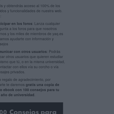
tis y obtendrás acceso al 100% de los
idos y funcionalidades de nuestra web.
:
ticipar en los foros
: Lanza cualquier
gunta a los foros para que nosotros
mos y los miles de miembros de yaq.es
amos ayudarte con información y
sejos
unicar con otros usuarios
: Podrás
car otros usuarios que quieren estudiar
mismo que tú, o en la misma universidad,
ontactar con ellos vía su corcho o vía
sajes privados.
 regalo de agradecimiento, por
rarte te daremos
gratis una copia de
ro ebook con 100 consejos para tu
 año de universidad
.