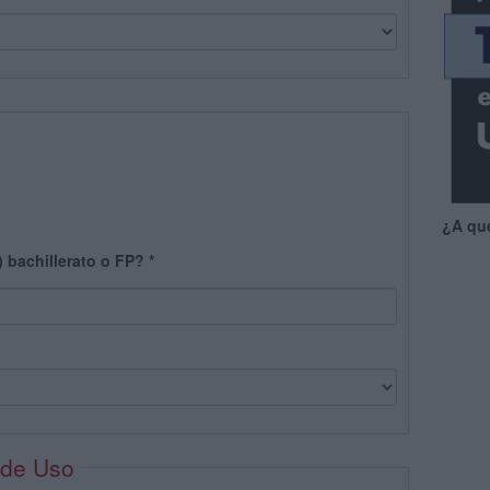
¿A qu
) bachillerato o FP?
*
 de Uso