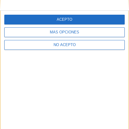
mensajes privados.
Y como regalo de agradecimiento, por registrarte te daremos
gratis una copia de nuestro ebook con 100 consejos para tu
ACEPTO
primer año de universidad
.
MÁS OPCIONES
NO ACEPTO
¿A qué esperas?