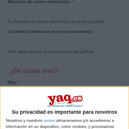
Dirección de correo electrónico:
*
Tu dirección de correo electrónico no se hará pública.
Confirma la dirección de correo electrónico:
*
Para asegurar que no haya errores tipográficos
¿De dónde eres?
País:
*
Provincia:
Su privacidad es importante para nosotros
Nosotros y nuestros
socios
almacenamos y/o accedemos a
información en un dispositivo, como cookies, y procesamos