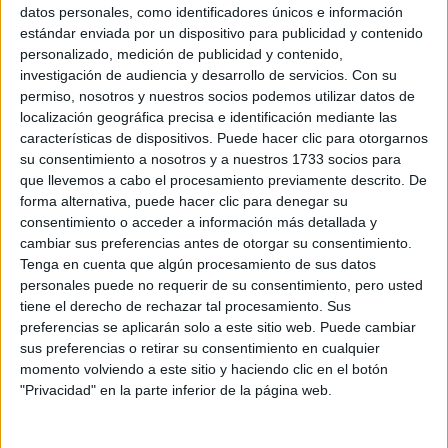
Sobre ti
datos personales, como identificadores únicos e información
estándar enviada por un dispositivo para publicidad y contenido
personalizado, medición de publicidad y contenido,
Soy:
*
investigación de audiencia y desarrollo de servicios.
Con su
Chico
permiso, nosotros y nuestros socios podemos utilizar datos de
Chica
localización geográfica precisa e identificación mediante las
características de dispositivos. Puede hacer clic para otorgarnos
¿En qué año terminas (o terminaste) bachillerato o FP?
*
su consentimiento a nosotros y a nuestros 1733 socios para
que llevemos a cabo el procesamiento previamente descrito. De
forma alternativa, puede hacer clic para denegar su
consentimiento o acceder a información más detallada y
Soy estudiante de:
*
cambiar sus preferencias antes de otorgar su consentimiento.
Tenga en cuenta que algún procesamiento de sus datos
personales puede no requerir de su consentimiento, pero usted
tiene el derecho de rechazar tal procesamiento. Sus
preferencias se aplicarán solo a este sitio web. Puede cambiar
Términos y Condiciones de Uso
sus preferencias o retirar su consentimiento en cualquier
momento volviendo a este sitio y haciendo clic en el botón
Acepto
los
Términos y Condiciones
de uso
*
"Privacidad" en la parte inferior de la página web.