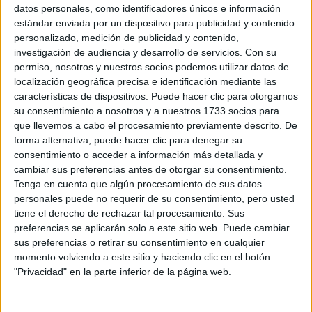
Sobre ti
datos personales, como identificadores únicos e información
estándar enviada por un dispositivo para publicidad y contenido
personalizado, medición de publicidad y contenido,
Soy:
*
investigación de audiencia y desarrollo de servicios.
Con su
Chico
permiso, nosotros y nuestros socios podemos utilizar datos de
Chica
localización geográfica precisa e identificación mediante las
características de dispositivos. Puede hacer clic para otorgarnos
¿En qué año terminas (o terminaste) bachillerato o FP?
*
su consentimiento a nosotros y a nuestros 1733 socios para
que llevemos a cabo el procesamiento previamente descrito. De
forma alternativa, puede hacer clic para denegar su
consentimiento o acceder a información más detallada y
Soy estudiante de:
*
cambiar sus preferencias antes de otorgar su consentimiento.
Tenga en cuenta que algún procesamiento de sus datos
personales puede no requerir de su consentimiento, pero usted
tiene el derecho de rechazar tal procesamiento. Sus
preferencias se aplicarán solo a este sitio web. Puede cambiar
Términos y Condiciones de Uso
sus preferencias o retirar su consentimiento en cualquier
momento volviendo a este sitio y haciendo clic en el botón
Acepto
los
Términos y Condiciones
de uso
*
"Privacidad" en la parte inferior de la página web.