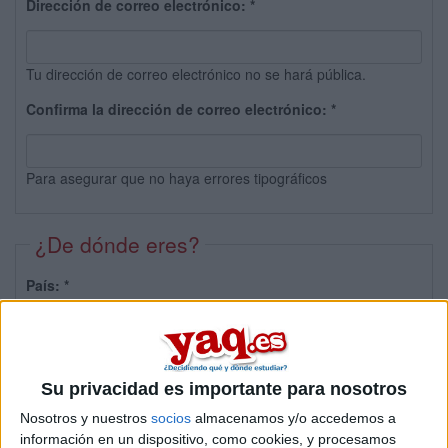
Dirección de correo electrónico:
*
Tu dirección de correo electrónico no se hará pública.
Confirma la dirección de correo electrónico:
*
Para asegurar que no haya errores tipográficos
¿De dónde eres?
País:
*
Provincia:
Su privacidad es importante para nosotros
Nosotros y nuestros
socios
almacenamos y/o accedemos a
información en un dispositivo, como cookies, y procesamos