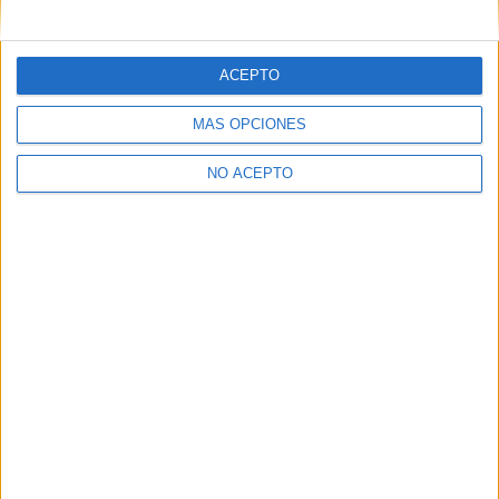
mensajes privados.
Y como regalo de agradecimiento, por registrarte te daremos
gratis una copia de nuestro ebook con 100 consejos para tu
ACEPTO
primer año de universidad
.
MÁS OPCIONES
NO ACEPTO
¿A qué esperas?