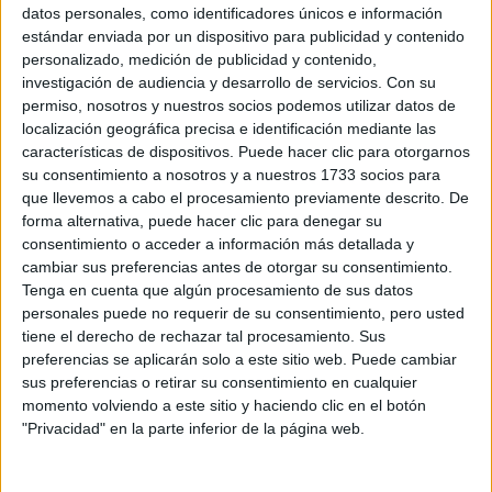
Sobre ti
datos personales, como identificadores únicos e información
estándar enviada por un dispositivo para publicidad y contenido
personalizado, medición de publicidad y contenido,
Soy:
*
investigación de audiencia y desarrollo de servicios.
Con su
Chico
permiso, nosotros y nuestros socios podemos utilizar datos de
Chica
localización geográfica precisa e identificación mediante las
características de dispositivos. Puede hacer clic para otorgarnos
¿En qué año terminas (o terminaste) bachillerato o FP?
*
su consentimiento a nosotros y a nuestros 1733 socios para
que llevemos a cabo el procesamiento previamente descrito. De
forma alternativa, puede hacer clic para denegar su
consentimiento o acceder a información más detallada y
Soy estudiante de:
*
cambiar sus preferencias antes de otorgar su consentimiento.
Tenga en cuenta que algún procesamiento de sus datos
personales puede no requerir de su consentimiento, pero usted
tiene el derecho de rechazar tal procesamiento. Sus
preferencias se aplicarán solo a este sitio web. Puede cambiar
Términos y Condiciones de Uso
sus preferencias o retirar su consentimiento en cualquier
momento volviendo a este sitio y haciendo clic en el botón
Acepto
los
Términos y Condiciones
de uso
*
"Privacidad" en la parte inferior de la página web.