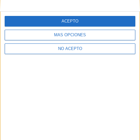
mensajes privados.
Y como regalo de agradecimiento, por registrarte te daremos
gratis una copia de nuestro ebook con 100 consejos para tu
ACEPTO
primer año de universidad
.
MÁS OPCIONES
NO ACEPTO
¿A qué esperas?