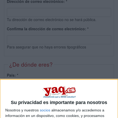
Dirección de correo electrónico:
*
Tu dirección de correo electrónico no se hará pública.
Confirma la dirección de correo electrónico:
*
Para asegurar que no haya errores tipográficos
¿De dónde eres?
País:
*
Provincia:
Su privacidad es importante para nosotros
Nosotros y nuestros
socios
almacenamos y/o accedemos a
información en un dispositivo, como cookies, y procesamos