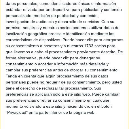
Sobre ti
datos personales, como identificadores únicos e información
estándar enviada por un dispositivo para publicidad y contenido
personalizado, medición de publicidad y contenido,
Soy:
*
investigación de audiencia y desarrollo de servicios.
Con su
Chico
permiso, nosotros y nuestros socios podemos utilizar datos de
Chica
localización geográfica precisa e identificación mediante las
características de dispositivos. Puede hacer clic para otorgarnos
¿En qué año terminas (o terminaste) bachillerato o FP?
*
su consentimiento a nosotros y a nuestros 1733 socios para
que llevemos a cabo el procesamiento previamente descrito. De
forma alternativa, puede hacer clic para denegar su
consentimiento o acceder a información más detallada y
Soy estudiante de:
*
cambiar sus preferencias antes de otorgar su consentimiento.
Tenga en cuenta que algún procesamiento de sus datos
personales puede no requerir de su consentimiento, pero usted
tiene el derecho de rechazar tal procesamiento. Sus
preferencias se aplicarán solo a este sitio web. Puede cambiar
Términos y Condiciones de Uso
sus preferencias o retirar su consentimiento en cualquier
momento volviendo a este sitio y haciendo clic en el botón
Acepto
los
Términos y Condiciones
de uso
*
"Privacidad" en la parte inferior de la página web.