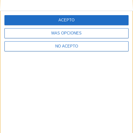
mensajes privados.
Y como regalo de agradecimiento, por registrarte te daremos
gratis una copia de nuestro ebook con 100 consejos para tu
ACEPTO
primer año de universidad
.
MÁS OPCIONES
NO ACEPTO
¿A qué esperas?