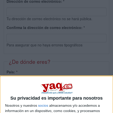
Dirección de correo electrónico:
*
Tu dirección de correo electrónico no se hará pública.
Confirma la dirección de correo electrónico:
*
Para asegurar que no haya errores tipográficos
¿De dónde eres?
País:
*
Provincia:
Su privacidad es importante para nosotros
Nosotros y nuestros
socios
almacenamos y/o accedemos a
información en un dispositivo, como cookies, y procesamos