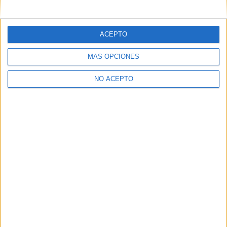
mensajes privados.
Y como regalo de agradecimiento, por registrarte te daremos
gratis una copia de nuestro ebook con 100 consejos para tu
ACEPTO
primer año de universidad
.
MÁS OPCIONES
NO ACEPTO
¿A qué esperas?