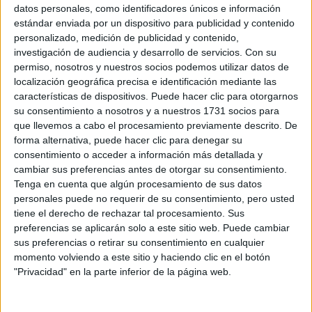
Sobre ti
datos personales, como identificadores únicos e información
estándar enviada por un dispositivo para publicidad y contenido
personalizado, medición de publicidad y contenido,
Soy:
*
investigación de audiencia y desarrollo de servicios.
Con su
Chico
permiso, nosotros y nuestros socios podemos utilizar datos de
Chica
localización geográfica precisa e identificación mediante las
características de dispositivos. Puede hacer clic para otorgarnos
¿En qué año terminas (o terminaste) bachillerato o FP?
*
su consentimiento a nosotros y a nuestros 1731 socios para
que llevemos a cabo el procesamiento previamente descrito. De
forma alternativa, puede hacer clic para denegar su
consentimiento o acceder a información más detallada y
Soy estudiante de:
*
cambiar sus preferencias antes de otorgar su consentimiento.
Tenga en cuenta que algún procesamiento de sus datos
personales puede no requerir de su consentimiento, pero usted
tiene el derecho de rechazar tal procesamiento. Sus
preferencias se aplicarán solo a este sitio web. Puede cambiar
Términos y Condiciones de Uso
sus preferencias o retirar su consentimiento en cualquier
momento volviendo a este sitio y haciendo clic en el botón
Acepto
los
Términos y Condiciones
de uso
*
"Privacidad" en la parte inferior de la página web.