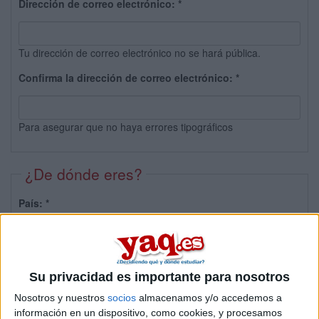
Dirección de correo electrónico:
*
Tu dirección de correo electrónico no se hará pública.
Confirma la dirección de correo electrónico:
*
Para asegurar que no haya errores tipográficos
¿De dónde eres?
País:
*
Provincia:
Su privacidad es importante para nosotros
Nosotros y nuestros
socios
almacenamos y/o accedemos a
información en un dispositivo, como cookies, y procesamos