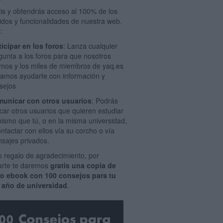
tis y obtendrás acceso al 100% de los
idos y funcionalidades de nuestra web.
:
ticipar en los foros
: Lanza cualquier
gunta a los foros para que nosotros
mos y los miles de miembros de yaq.es
amos ayudarte con información y
sejos
unicar con otros usuarios
: Podrás
car otros usuarios que quieren estudiar
mismo que tú, o en la misma universidad,
ontactar con ellos vía su corcho o vía
sajes privados.
 regalo de agradecimiento, por
rarte te daremos
gratis una copia de
ro ebook con 100 consejos para tu
 año de universidad
.