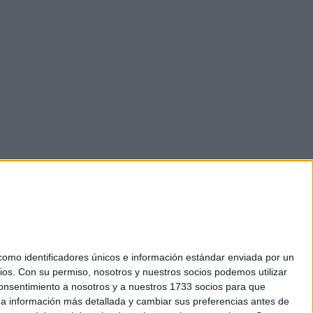
mo identificadores únicos e información estándar enviada por un
ios.
Con su permiso, nosotros y nuestros socios podemos utilizar
 consentimiento a nosotros y a nuestros 1733 socios para que
okies
 a información más detallada y cambiar sus preferencias antes de
el. +34 91 593 2767