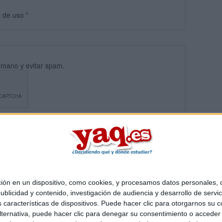
s
de uso
*
umano y evitar spam.
 en un dispositivo, como cookies, y procesamos datos personales, co
blicidad y contenido, investigación de audiencia y desarrollo de servic
Quiénes somos
|
Contactar
|
Anúnciate
as características de dispositivos. Puede hacer clic para otorgarnos su
o legal
|
Politica de privacidad
|
Condiciones generales
|
Política de co
ternativa, puede hacer clic para denegar su consentimiento o acceder
s Mediterráneo S.L.
- Diego de León 47 - 28006 Madrid [ESPAÑA] - T