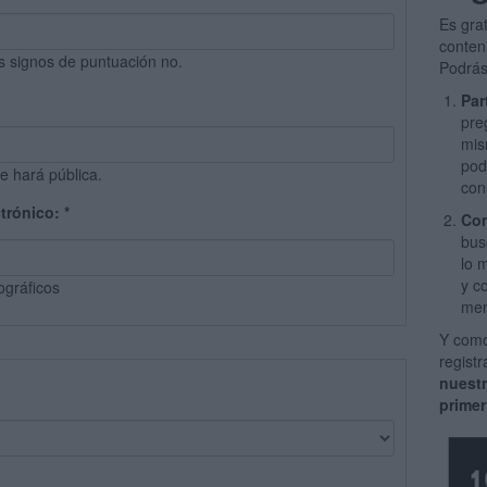
Es gra
conten
s signos de puntuación no.
Podrás
Par
pre
mis
pod
e hará pública.
con
ctrónico:
*
Com
bus
lo 
y c
ográficos
men
Y como
regist
nuest
primer