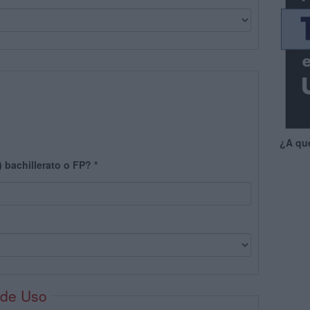
¿A qu
) bachillerato o FP?
*
 de Uso