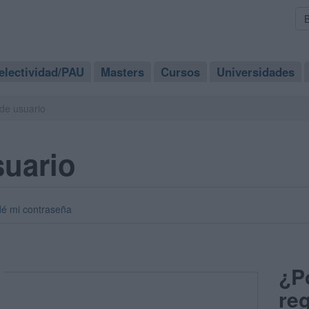
electividad/PAU
Masters
Cursos
Universidades
de usuario
suario
dé mi contraseña
¿P
reg