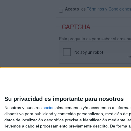
Acepto
los
Términos y Condicione
CAPTCHA
Esta pregunta es para saber si eres h
Su privacidad es importante para nosotros
Nosotros y nuestros
socios
almacenamos y/o accedemos a información
dispositivo para publicidad y contenido personalizado, medición de pu
datos de localización geográfica precisa e identificación mediante l
Avis
llevemos a cabo el procesamiento previamente descrito. De forma al
© 2003-2026
Compá