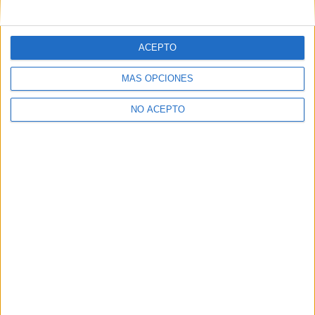
mensajes privados.
Y como regalo de agradecimiento, por registrarte te daremos
gratis una copia de nuestro ebook con 100 consejos para tu
ACEPTO
primer año de universidad
.
MÁS OPCIONES
NO ACEPTO
¿A qué esperas?