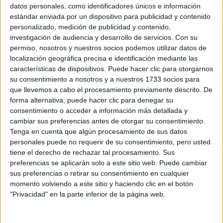
Sobre ti
datos personales, como identificadores únicos e información
estándar enviada por un dispositivo para publicidad y contenido
personalizado, medición de publicidad y contenido,
Soy:
*
investigación de audiencia y desarrollo de servicios.
Con su
Chico
permiso, nosotros y nuestros socios podemos utilizar datos de
Chica
localización geográfica precisa e identificación mediante las
características de dispositivos. Puede hacer clic para otorgarnos
¿En qué año terminas (o terminaste) bachillerato o FP?
*
su consentimiento a nosotros y a nuestros 1733 socios para
que llevemos a cabo el procesamiento previamente descrito. De
forma alternativa, puede hacer clic para denegar su
consentimiento o acceder a información más detallada y
Soy estudiante de:
*
cambiar sus preferencias antes de otorgar su consentimiento.
Tenga en cuenta que algún procesamiento de sus datos
personales puede no requerir de su consentimiento, pero usted
tiene el derecho de rechazar tal procesamiento. Sus
preferencias se aplicarán solo a este sitio web. Puede cambiar
Términos y Condiciones de Uso
sus preferencias o retirar su consentimiento en cualquier
momento volviendo a este sitio y haciendo clic en el botón
Acepto
los
Términos y Condiciones
de uso
*
"Privacidad" en la parte inferior de la página web.