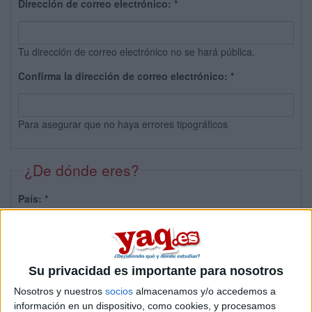
Dirección de correo electrónico:
*
Tu dirección de correo electrónico no se hará pública.
Confirma la dirección de correo electrónico:
*
Para asegurar que no haya errores tipográficos
¿De dónde eres?
País:
*
Provincia:
Su privacidad es importante para nosotros
Nosotros y nuestros
socios
almacenamos y/o accedemos a
información en un dispositivo, como cookies, y procesamos