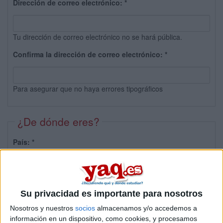
Dirección de correo electrónico:
*
Tu dirección de correo electrónico no se hará pública.
Confirma la dirección de correo electrónico:
*
Para asegurar que no haya errores tipográficos
¿De dónde eres?
País:
*
Provincia:
Su privacidad es importante para nosotros
Nosotros y nuestros
socios
almacenamos y/o accedemos a
información en un dispositivo, como cookies, y procesamos