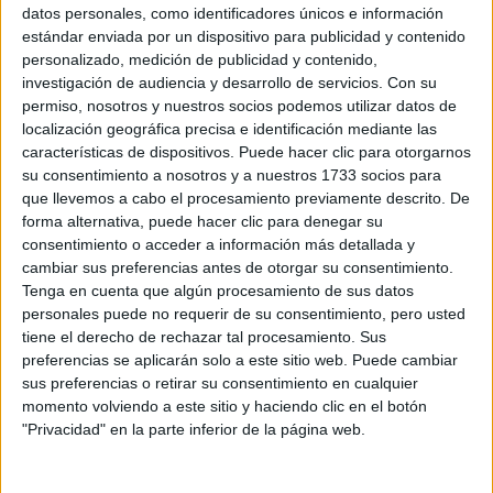
Sobre ti
datos personales, como identificadores únicos e información
estándar enviada por un dispositivo para publicidad y contenido
personalizado, medición de publicidad y contenido,
Soy:
*
investigación de audiencia y desarrollo de servicios.
Con su
Chico
permiso, nosotros y nuestros socios podemos utilizar datos de
Chica
localización geográfica precisa e identificación mediante las
características de dispositivos. Puede hacer clic para otorgarnos
¿En qué año terminas (o terminaste) bachillerato o FP?
*
su consentimiento a nosotros y a nuestros 1733 socios para
que llevemos a cabo el procesamiento previamente descrito. De
forma alternativa, puede hacer clic para denegar su
consentimiento o acceder a información más detallada y
Soy estudiante de:
*
cambiar sus preferencias antes de otorgar su consentimiento.
Tenga en cuenta que algún procesamiento de sus datos
personales puede no requerir de su consentimiento, pero usted
tiene el derecho de rechazar tal procesamiento. Sus
preferencias se aplicarán solo a este sitio web. Puede cambiar
Términos y Condiciones de Uso
sus preferencias o retirar su consentimiento en cualquier
momento volviendo a este sitio y haciendo clic en el botón
Acepto
los
Términos y Condiciones
de uso
*
"Privacidad" en la parte inferior de la página web.