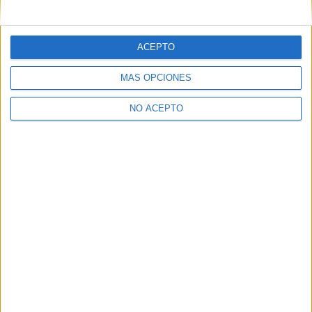
mensajes privados.
Y como regalo de agradecimiento, por registrarte te daremos
gratis una copia de nuestro ebook con 100 consejos para tu
ACEPTO
primer año de universidad
.
MÁS OPCIONES
NO ACEPTO
¿A qué esperas?