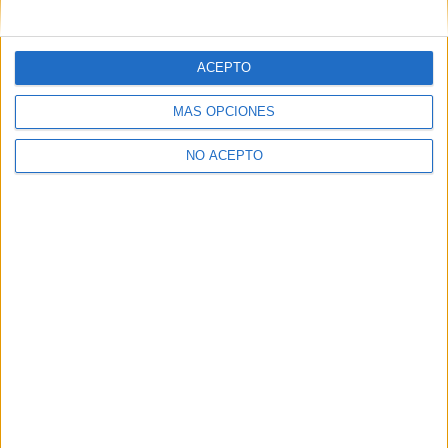
mensajes privados.
Y como regalo de agradecimiento, por registrarte te daremos
gratis una copia de nuestro ebook con 100 consejos para tu
ACEPTO
primer año de universidad
.
MÁS OPCIONES
NO ACEPTO
¿A qué esperas?