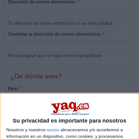
Dirección de correo electrónico:
*
Tu dirección de correo electrónico no se hará pública.
Confirma la dirección de correo electrónico:
*
Para asegurar que no haya errores tipográficos
¿De dónde eres?
País:
*
Provincia:
Su privacidad es importante para nosotros
Nosotros y nuestros
socios
almacenamos y/o accedemos a
información en un dispositivo, como cookies, y procesamos