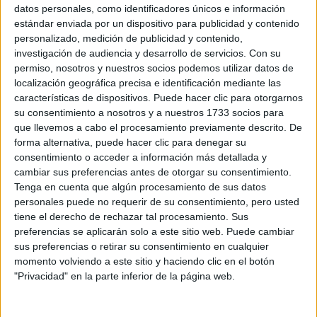
Sobre ti
datos personales, como identificadores únicos e información
estándar enviada por un dispositivo para publicidad y contenido
personalizado, medición de publicidad y contenido,
Soy:
*
investigación de audiencia y desarrollo de servicios.
Con su
Chico
permiso, nosotros y nuestros socios podemos utilizar datos de
Chica
localización geográfica precisa e identificación mediante las
características de dispositivos. Puede hacer clic para otorgarnos
¿En qué año terminas (o terminaste) bachillerato o FP?
*
su consentimiento a nosotros y a nuestros 1733 socios para
que llevemos a cabo el procesamiento previamente descrito. De
forma alternativa, puede hacer clic para denegar su
consentimiento o acceder a información más detallada y
Soy estudiante de:
*
cambiar sus preferencias antes de otorgar su consentimiento.
Tenga en cuenta que algún procesamiento de sus datos
personales puede no requerir de su consentimiento, pero usted
tiene el derecho de rechazar tal procesamiento. Sus
preferencias se aplicarán solo a este sitio web. Puede cambiar
Términos y Condiciones de Uso
sus preferencias o retirar su consentimiento en cualquier
momento volviendo a este sitio y haciendo clic en el botón
Acepto
los
Términos y Condiciones
de uso
*
"Privacidad" en la parte inferior de la página web.