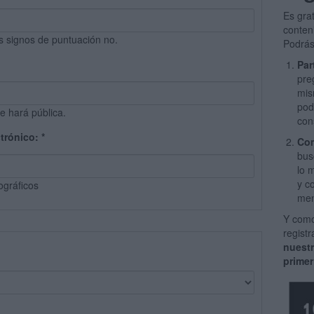
Es gra
conten
s signos de puntuación no.
Podrás
Par
pre
mis
pod
e hará pública.
con
ctrónico:
*
Com
bus
lo 
y c
ográficos
men
Y como
regist
nuest
primer