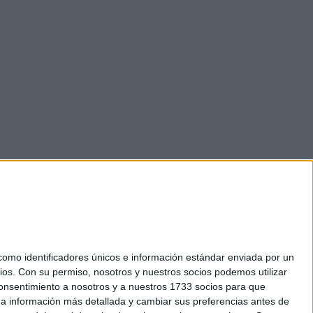
mo identificadores únicos e información estándar enviada por un
ios.
Con su permiso, nosotros y nuestros socios podemos utilizar
 consentimiento a nosotros y a nuestros 1733 socios para que
okies
 a información más detallada y cambiar sus preferencias antes de
el. +34 91 593 2767