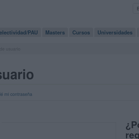
electividad/PAU
Masters
Cursos
Universidades
de usuario
suario
dé mi contraseña
¿P
reg