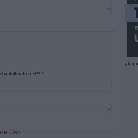
¿A qu
) bachillerato o FP?
*
 de Uso