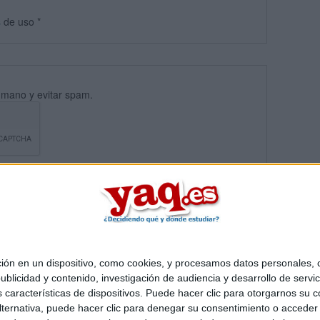
s
de uso
*
umano y evitar spam.
 en un dispositivo, como cookies, y procesamos datos personales, co
blicidad y contenido, investigación de audiencia y desarrollo de servic
Quiénes somos
|
Contactar
|
Anúnciate
as características de dispositivos. Puede hacer clic para otorgarnos su
o legal
|
Politica de privacidad
|
Condiciones generales
|
Política de co
ternativa, puede hacer clic para denegar su consentimiento o acceder
s Mediterráneo S.L.
- Diego de León 47 - 28006 Madrid [ESPAÑA] - T