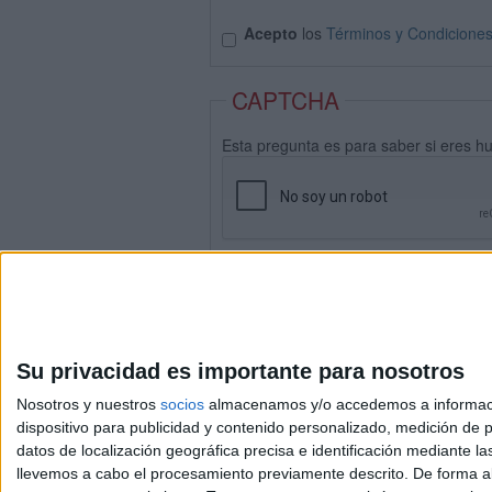
Acepto
los
Términos y Condicione
CAPTCHA
Esta pregunta es para saber si eres h
Su privacidad es importante para nosotros
Nosotros y nuestros
socios
almacenamos y/o accedemos a información
dispositivo para publicidad y contenido personalizado, medición de pu
datos de localización geográfica precisa e identificación mediante l
Avis
llevemos a cabo el procesamiento previamente descrito. De forma al
© 2003-2026
Compá