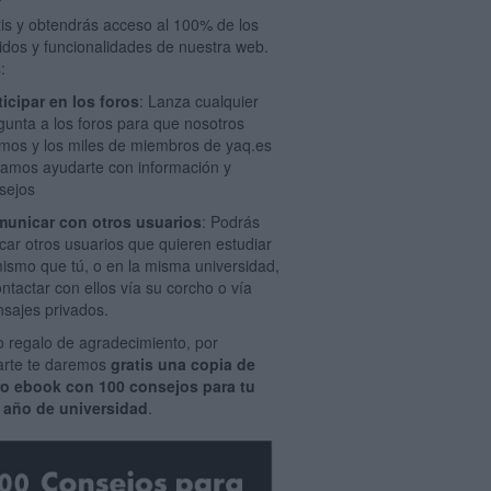
tis y obtendrás acceso al 100% de los
idos y funcionalidades de nuestra web.
:
ticipar en los foros
: Lanza cualquier
gunta a los foros para que nosotros
mos y los miles de miembros de yaq.es
amos ayudarte con información y
sejos
unicar con otros usuarios
: Podrás
car otros usuarios que quieren estudiar
mismo que tú, o en la misma universidad,
ontactar con ellos vía su corcho o vía
sajes privados.
 regalo de agradecimiento, por
rarte te daremos
gratis una copia de
ro ebook con 100 consejos para tu
 año de universidad
.