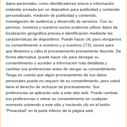
Sobre ti
datos personales, como identificadores únicos e información
estándar enviada por un dispositivo para publicidad y contenido
personalizado, medición de publicidad y contenido,
Soy:
*
investigación de audiencia y desarrollo de servicios.
Con su
Chico
permiso, nosotros y nuestros socios podemos utilizar datos de
Chica
localización geográfica precisa e identificación mediante las
características de dispositivos. Puede hacer clic para otorgarnos
¿En qué año terminas (o terminaste) bachillerato o FP?
*
su consentimiento a nosotros y a nuestros 1731 socios para
que llevemos a cabo el procesamiento previamente descrito. De
forma alternativa, puede hacer clic para denegar su
consentimiento o acceder a información más detallada y
Soy estudiante de:
*
cambiar sus preferencias antes de otorgar su consentimiento.
Tenga en cuenta que algún procesamiento de sus datos
personales puede no requerir de su consentimiento, pero usted
tiene el derecho de rechazar tal procesamiento. Sus
preferencias se aplicarán solo a este sitio web. Puede cambiar
Términos y Condiciones de Uso
sus preferencias o retirar su consentimiento en cualquier
momento volviendo a este sitio y haciendo clic en el botón
Acepto
los
Términos y Condiciones
de uso
*
"Privacidad" en la parte inferior de la página web.