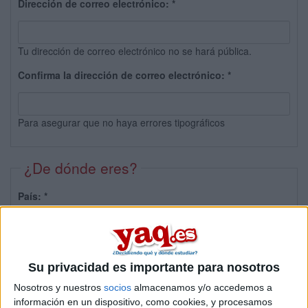
Dirección de correo electrónico:
*
Tu dirección de correo electrónico no se hará pública.
Confirma la dirección de correo electrónico:
*
Para asegurar que no haya errores tipográficos
¿De dónde eres?
País:
*
Provincia:
Su privacidad es importante para nosotros
Nosotros y nuestros
socios
almacenamos y/o accedemos a
información en un dispositivo, como cookies, y procesamos