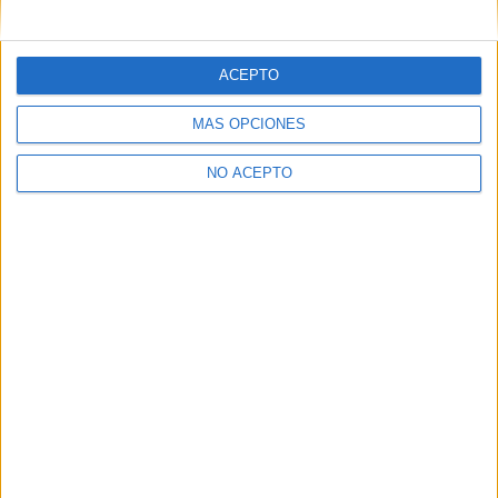
mensajes privados.
Y como regalo de agradecimiento, por registrarte te daremos
gratis una copia de nuestro ebook con 100 consejos para tu
ACEPTO
primer año de universidad
.
MÁS OPCIONES
NO ACEPTO
¿A qué esperas?